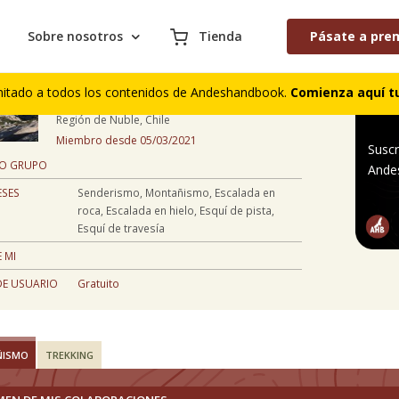
Sobre nosotros
Tienda
Pásate a pre
Anais Puig
mitado a todos los contenidos de Andeshandbook.
Comienza aquí tu
32 años
Región de Ñuble, Chile
Miembro desde 05/03/2021
Suscr
 O GRUPO
Ande
ESES
Senderismo, Montañismo, Escalada en
roca, Escalada en hielo, Esquí de pista,
Esquí de travesía
 MI
DE USUARIO
Gratuito
ÑISMO
TREKKING