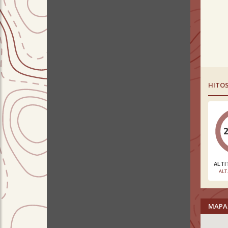
HITO
ALTI
ALT
MAPA 