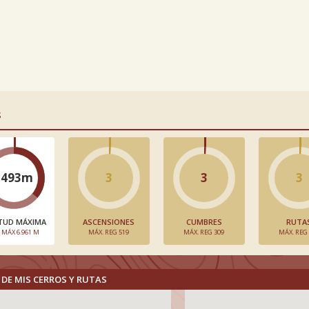
S
2493m
3
3
3
TUD MÁXIMA
ASCENSIONES
CUMBRES
RUTA
. MÁX 6.961 M
MÁX. REG 519
MÁX. REG 309
MÁX. REG
DE MIS CERROS Y RUTAS