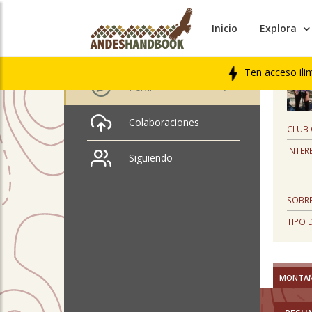
Inicio
Explora
PERFIL
Anais Puig
Ten acceso ili
Perfil
Colaboraciones
CLUB
INTER
Siguiendo
SOBRE
TIPO 
MONTA