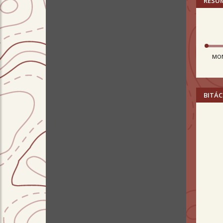
RESU
MO
BITÁC