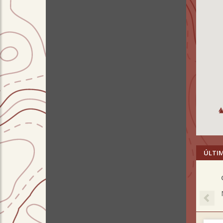
ÚLTI
Pre