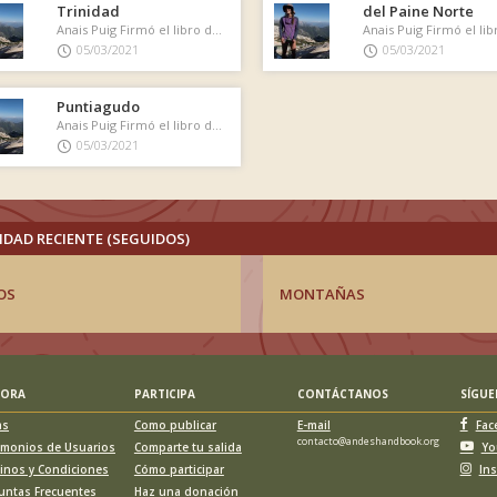
Trinidad
del Paine Norte
Anais Puig Firmó el libro de cumbre
05/03/2021
05/03/2021
Puntiagudo
Anais Puig Firmó el libro de cumbre
05/03/2021
IDAD RECIENTE (SEGUIDOS)
OS
MONTAÑAS
LORA
PARTICIPA
CONTÁCTANOS
SÍGU
as
Como publicar
E-mail
Fac
contacto@andeshandbook.org
imonios de Usuarios
Comparte tu salida
Yo
inos y Condiciones
Cómo participar
In
untas Frecuentes
Haz una donación