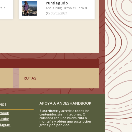
Puntiagudo
Anais Puig Firmó el libro de cumbre
Anais Puig Firmó el libro de cumbre
05/03/2021
RUTAS
APOYA A ANDESHANDBOOK
ENOS
Suscríbete
y accede a todos los
ebook
contenidos sin limitaciones. O
colabora con una nueva ruta o
utube
montaña y obtén una suscripción
stagram
gratis y de por vida.