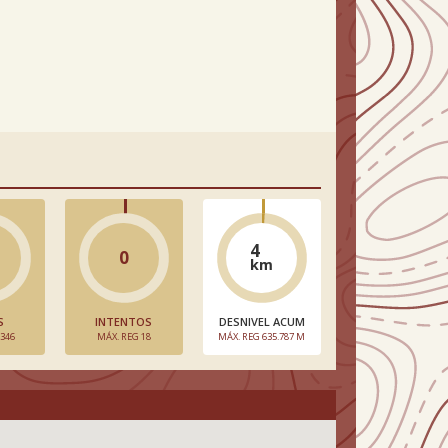
4
0
km
S
INTENTOS
DESNIVEL ACUM
 346
MÁX. REG 18
MÁX. REG 635.787 M