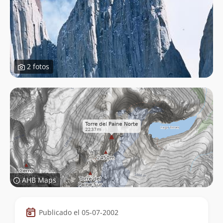
2 fotos
AHB Maps
Datos
Publicado el 05-07-2002
de