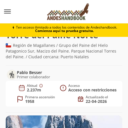
Montaña
Torre del Paine Norte
Ten acceso ilimitado a todos los contenidos de Andeshandbook.
Comienza aquí tu prueba gratuita.
(2.237m)
Torre del Paine Norte
Región de Magallanes / Grupo del Paine del Hielo
Patagonico Sur, Macizo del Paine. Parque Nacional Torres
del Paine. / Ciudad cercana: Puerto Natales
Pablo Besser
Primer colaborador
Altitud
Acceso
2.237m
Acceso con restricciones
Primera ascensión
Actualizado el
1958
22-04-2026