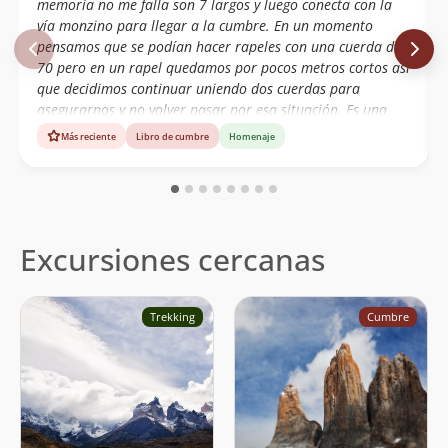
memoria no me falla son 7 largos y luego conecta con la
vía monzino para llegar a la cumbre. En un momento
pensamos que se podían hacer rapeles con una cuerda de
70 pero en un rapel quedamos por pocos metros cortos así
que decidimos continuar uniendo dos cuerdas para
asegurarnos y no volver pasar por esa situación. Es una
ruta súper accesible pero no se debe menospreciar, ya que
Más reciente
Libro de cumbre
Homenaje
el clima en la patagónia es muy cambiante en muy poco
tiempo y si no andas de suerte las probabilidades de
trabajar las cuerdas en los rápeles son altas
Excursiones cercanas
Trekking
Cumbre