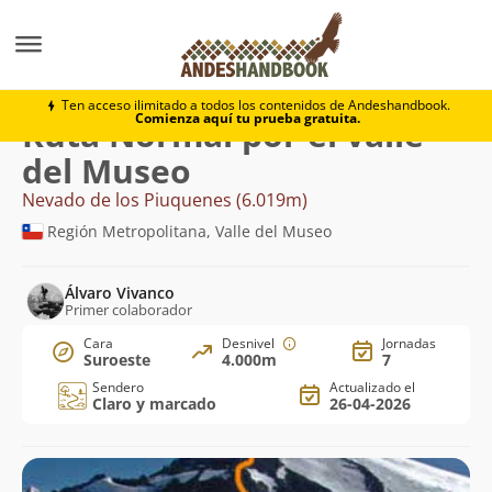
Montaña
Nevado de los Piuquenes
Normal por el va
Ten acceso ilimitado a todos los contenidos de Andeshandbook.
Comienza aquí tu prueba gratuita.
Ruta Normal por el valle
del Museo
Nevado de los Piuquenes (6.019m)
Región Metropolitana, Valle del Museo
Álvaro Vivanco
Primer colaborador
Cara
Desnivel
Jornadas
Suroeste
4.000m
7
Sendero
Actualizado el
Claro y marcado
26-04-2026