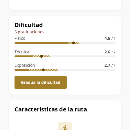
de
la
ruta
Dificultad
5 graduaciones
Físico
4.5
/ 7
Técnica
2.6
/ 7
Exposición
2.7
/ 7
Gradúa la dificultad
Características de la ruta