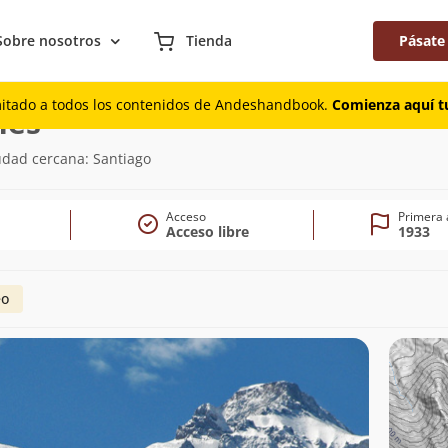
Sobre nosotros
Tienda
Pásate
mitado a todos los contenidos de Andeshandbook.
Comienza aquí tu
(6.019m)
nes
iudad cercana: Santiago
Acceso
Primera 
Acceso libre
1933
eo