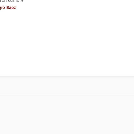
eron cumbre
gio Baez