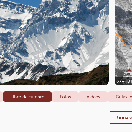
AHB 
Libro de cumbre
Fotos
Videos
Guías lo
Firma el