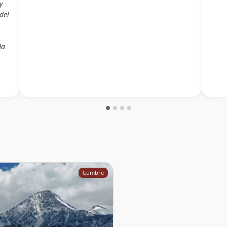
y
del
da
Cumbre