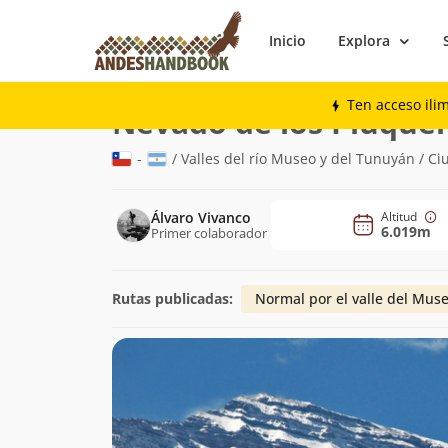
Inicio
Explora
Montaña
Nevado de los Piuquenes
Ten acceso ili
Nevado de los Piuque
-
/ Valles del río Museo y del Tunuyán / C
Álvaro Vivanco
Altitud
6.019m
Primer colaborador
Rutas publicadas:
Normal por el valle del Mus