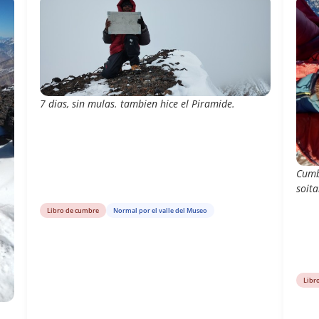
7 dias, sin mulas. tambien hice el Piramide.
Cumb
soita
Libro de cumbre
Normal por el valle del Museo
Libr