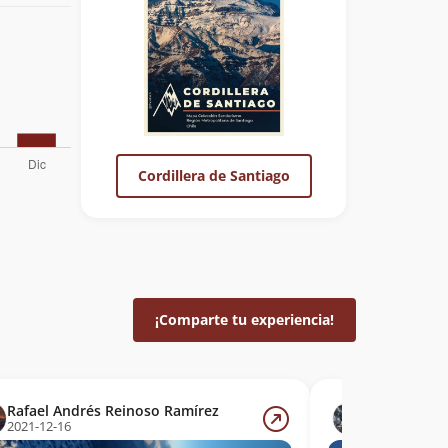
Cordillera de Santiago
¡Comparte tu experiencia!
Rafael Andrés Reinoso Ramírez
Víctor Alex
2021-12-16
2012-02-17