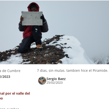
7 dias, sin mulas. tambien hice el Piramide.
a de Cumbre
2/2023
Sergio Baez
25/02/2023
al por el valle del
eo