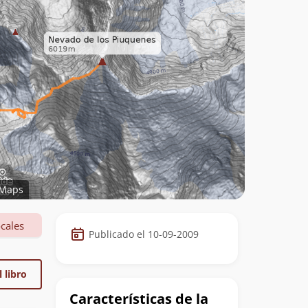
Maps
Datos
cales
Publicado el 10-09-2009
de
la
 libro
cumbre
Características de la