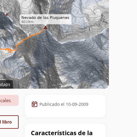
Maps
Datos
cales
Publicado el 10-09-2009
de
la
 libro
cumbre
Características de la