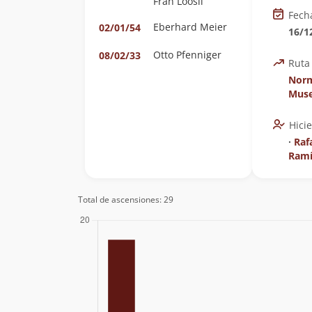
Fran Loosli
Fech
Eberhard Meier
02/01/54
16/1
Otto Pfenniger
08/02/33
Ruta
Norm
Mus
Hici
∙
Raf
Ramí
Total de ascensiones: 29