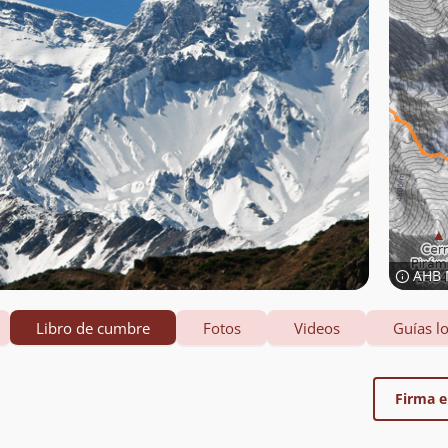
AHB 
Libro de cumbre
Fotos
Videos
Guías lo
Firma el