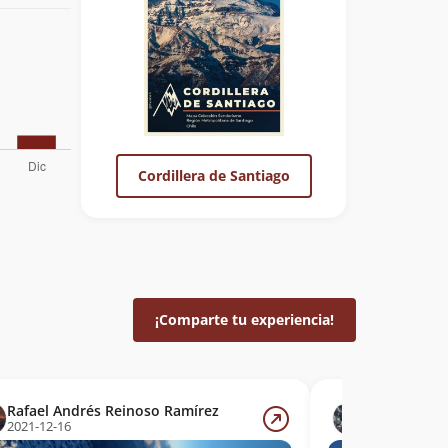
Cordillera de Santiago
¡Comparte tu experiencia!
Rafael Andrés Reinoso Ramírez
Víctor Alex
2021-12-16
2012-02-17