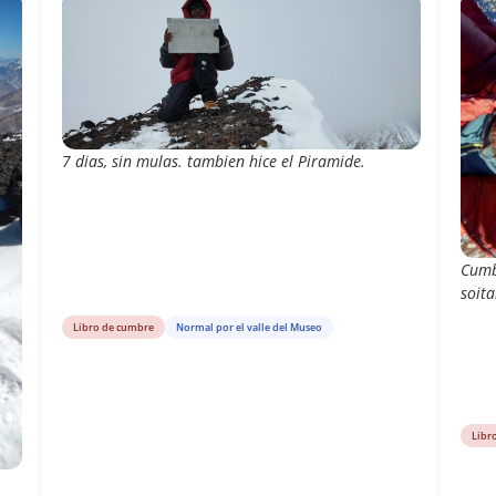
7 dias, sin mulas. tambien hice el Piramide.
Cumb
soita
Libro de cumbre
Normal por el valle del Museo
Libr