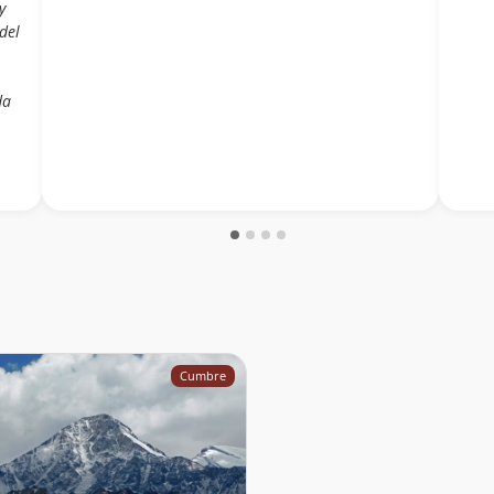
y
del
da
Cumbre