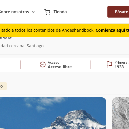
Sobre nosotros
Tienda
Pásate
mitado a todos los contenidos de Andeshandbook.
Comienza aquí tu
(6.019m)
nes
iudad cercana: Santiago
Acceso
Primera 
Acceso libre
1933
eo