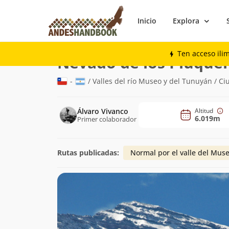
Inicio
Explora
Montaña
Nevado de los Piuquenes
Ten acceso ili
Nevado de los Piuque
-
/ Valles del río Museo y del Tunuyán / C
Álvaro Vivanco
Altitud
6.019m
Primer colaborador
Rutas publicadas:
Normal por el valle del Mus