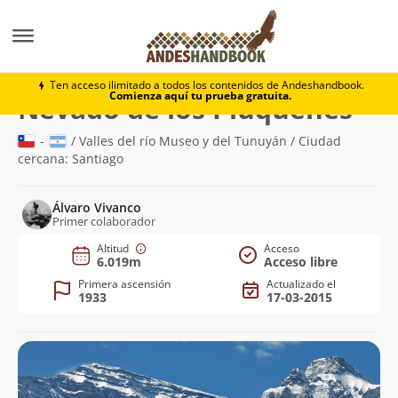
Montaña
Nevado de los Piuquenes
Ten acceso ilimitado a todos los contenidos de Andeshandbook.
Comienza aquí tu prueba gratuita.
(6.01
Nevado de los Piuquenes
-
/ Valles del río Museo y del Tunuyán / Ciudad
cercana: Santiago
Álvaro Vivanco
Primer colaborador
Altitud
Acceso
6.019m
Acceso libre
Primera ascensión
Actualizado el
1933
17-03-2015