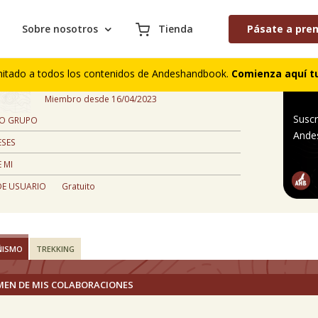
Sobre nosotros
Tienda
Pásate a pre
Claudia Pino
mitado a todos los contenidos de Andeshandbook.
Comienza aquí tu
,
Miembro desde 16/04/2023
Suscr
 O GRUPO
Ande
ESES
 MI
DE USUARIO
Gratuito
ÑISMO
TREKKING
MEN DE MIS COLABORACIONES