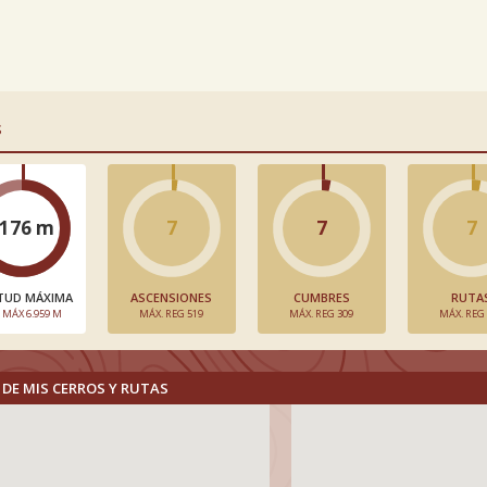
S
176 m
7
7
7
TUD MÁXIMA
ASCENSIONES
CUMBRES
RUTA
. MÁX 6.959 M
MÁX. REG 519
MÁX. REG 309
MÁX. REG
DE MIS CERROS Y RUTAS