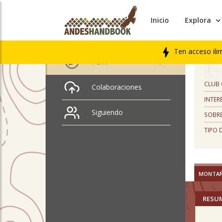
Inicio
Explora
PERFIL
Claudia Pino
Ten acceso ili
Perfil
CLUB
Colaboraciones
INTER
Siguiendo
SOBRE
TIPO 
MONTA
RESU