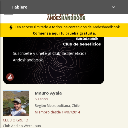
Tablero
PERFIL
Ten acceso ilimitado a todos los contenidos de Andeshandbook.
Comienza aquí tu prueba gratuita.
Suscríbete y únete al Club de Beneficios
Andeshandbook
Mauro Ayala
53 años
Región Metropolitana, Chile
Miembro desde 14/07/2014
CLUB O GRUPO
Club Andino Wechupún