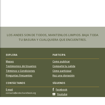
LOS ANDES SON DE TODOS, MANTENLOS LIMPIOS. BAJA TODA
TU BASURA Y CUALQUIERA QUE ENCUENTRES.
EXPLORA
PARTICIPA
Mapas
Como publicar
Testimonios de Usuarios
Comparte tu salida
Términos y Condiciones
Cómo participar
Preguntas Frecuentes
Haz una donación
CONTÁCTANOS
SÍGUENOS
E-mail
Facebook
contacto@andeshandbook.org
Youtube
Instagram