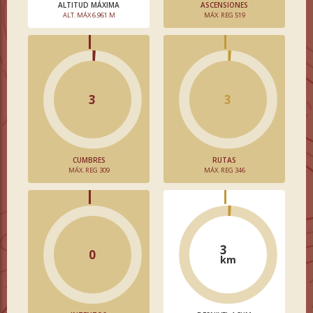
ALTITUD MÁXIMA
ASCENSIONES
ALT. MÁX 6.961 M
MÁX. REG 519
3
3
CUMBRES
RUTAS
MÁX. REG 309
MÁX. REG 346
3
0
km