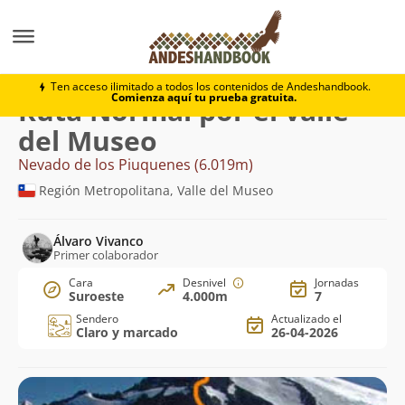
Montaña
Nevado de los Piuquenes
Normal por el va
Ten acceso ilimitado a todos los contenidos de Andeshandbook.
Comienza aquí tu prueba gratuita.
Ruta Normal por el valle
del Museo
Nevado de los Piuquenes (6.019m)
Región Metropolitana, Valle del Museo
Álvaro Vivanco
Primer colaborador
Cara
Desnivel
Jornadas
Suroeste
4.000m
7
Sendero
Actualizado el
Claro y marcado
26-04-2026