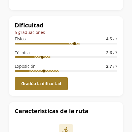
de
la
ruta
Dificultad
5 graduaciones
Físico
4.5
/ 7
Técnica
2.6
/ 7
Exposición
2.7
/ 7
Gradúa la dificultad
Características de la ruta