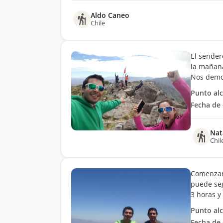
Aldo Caneo
Chile
El sender
la mañana
Nos demor
Punto al
Fecha de 
Nat
Chil
Comenzar
puede seg
3 horas y
Punto al
Fecha de 