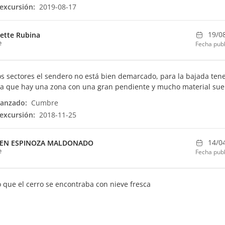
excursión:
2019-08-17
19/0
sette Rubina
e
Fecha publ
s sectores el sendero no está bien demarcado, para la bajada ten
a que hay una zona con una gran pendiente y mucho material suel
canzado:
Cumbre
excursión:
2018-11-25
14/0
LEN ESPINOZA MALDONADO
e
Fecha publ
o que el cerro se encontraba con nieve fresca