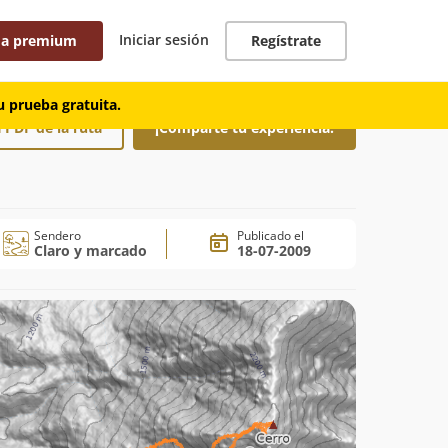
Iniciar sesión
 a premium
Regístrate
 prueba gratuita.
 PDF de la ruta
¡Comparte tu experiencia!
Sendero
Publicado el
Claro y marcado
18-07-2009