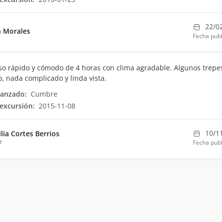
22/0
n Morales
Fecha publ
o rápido y cómodo de 4 horas con clima agradable. Algunos trepe
, nada complicado y linda vista.
canzado:
Cumbre
excursión:
2015-11-08
10/1
ilia Cortes Berrios
e
Fecha publ