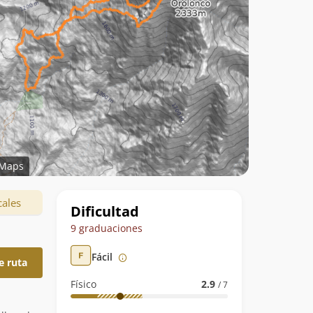
Maps
Datos
cales
Dificultad
de
9 graduaciones
la
Fácil
e ruta
ruta
Físico
2.9
/ 7