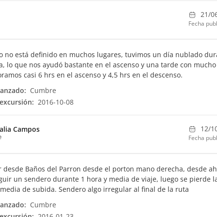
21/0
Fecha publ
o no está definido en muchos lugares, tuvimos un día nublado dur
, lo que nos ayudó bastante en el ascenso y una tarde con mucho 
amos casi 6 hrs en el ascenso y 4,5 hrs en el descenso.
canzado:
Cumbre
excursión:
2016-10-08
12/1
alia Campos
e
Fecha publ
 desde Baños del Parron desde el porton mano derecha, desde ah
uir un sendero durante 1 hora y media de viaje, luego se pierde la
 media de subida. Sendero algo irregular al final de la ruta
canzado:
Cumbre
excursión:
2016-01-23