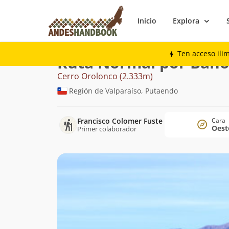
Inicio
Explora
Montaña
Cerro Orolonco
Normal por B
Ten acceso ili
Ruta Normal por Baño
Cerro Orolonco (2.333m)
Región de Valparaíso, Putaendo
Francisco Colomer Fuste
Cara
Oest
Primer colaborador