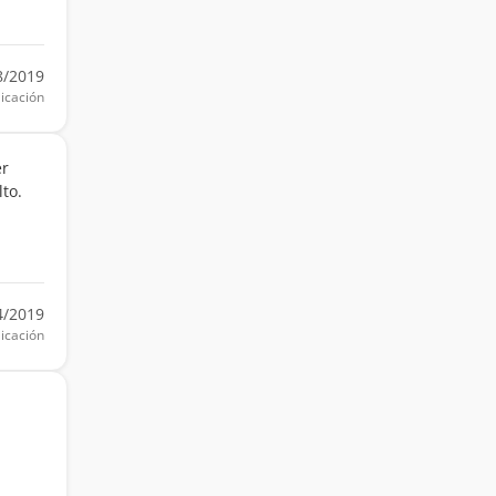
8/2019
icación
er
to.
4/2019
icación