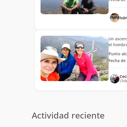
Ivá
Un ascens
el hombro
Punto al
Fecha de 
Cec
Chil
Actividad reciente