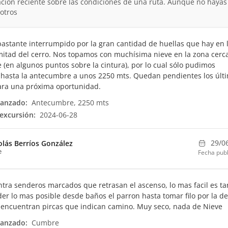
ción reciente sobre las condiciones de una ruta. Aunque no hayas
otros
astante interrumpido por la gran cantidad de huellas que hay en 
itad del cerro. Nos topamos con muchísima nieve en la zona cerc
 (en algunos puntos sobre la cintura), por lo cual sólo pudimos
hasta la antecumbre a unos 2250 mts. Quedan pendientes los últ
ara una próxima oportunidad.
canzado:
Antecumbre, 2250 mts
excursión:
2024-06-28
29/0
olás Berríos González
e
Fecha publ
tra senderos marcados que retrasan el ascenso, lo mas facil es ta
er lo mas posible desde baños el parron hasta tomar filo por la d
encuentran pircas que indican camino. Muy seco, nada de Nieve
canzado:
Cumbre