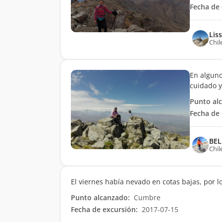
Fecha de 
Lis
Chil
En alguno
cuidado y
Punto al
Fecha de 
BE
Chil
El viernes había nevado en cotas bajas, por l
Punto alcanzado:
Cumbre
Fecha de excursión:
2017-07-15