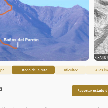
AHB 
apa
Estado de la ruta
Dificultad
Guías lo
a
Reportar estado d