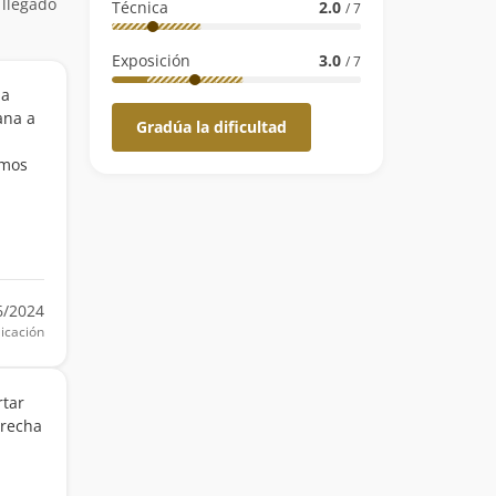
 llegado
Técnica
2.0
/ 7
Exposición
3.0
/ 7
la
ana a
Gradúa la dificultad
imos
6/2024
icación
rtar
erecha