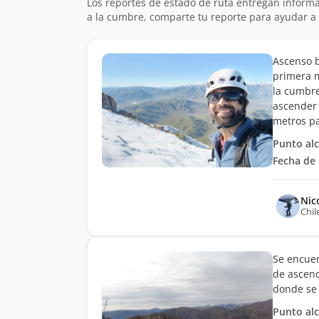
Los reportes de estado de ruta entregan informa
a la cumbre, comparte tu reporte para ayudar a 
Ascenso b
primera m
la cumbre
ascender 
metros p
Punto al
Fecha de 
Nic
Chil
Se encuen
de ascend
donde se 
Punto al