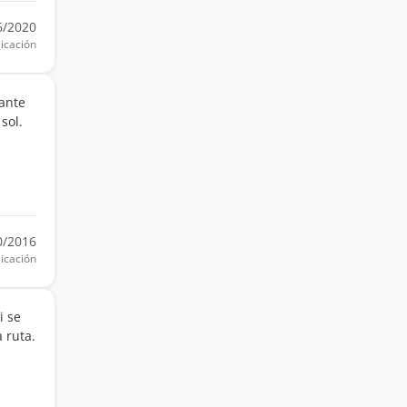
6/2020
icación
ante
sol.
0/2016
icación
i se
 ruta.