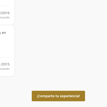
2/2016
icación
s en
1/2015
icación
¡Comparte tu experiencia!