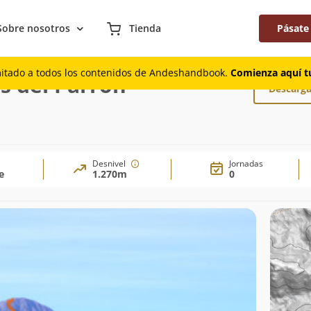
Sobre nosotros
Tienda
Pásate
años del Parrón
mitado a todos los contenidos de Andeshandbook.
Comienza aquí tu
s del Parrón
Descarga
Desnivel
Jornadas
e
1.270m
0