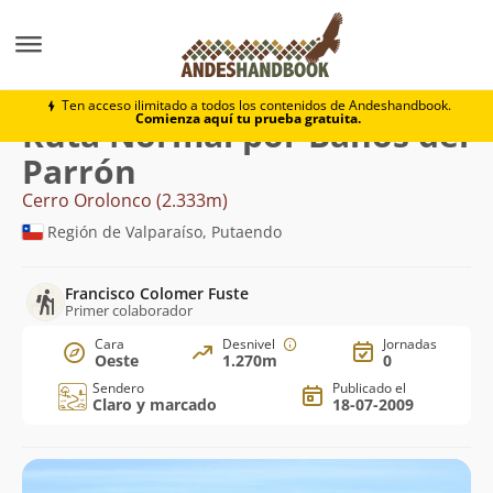
Montaña
Cerro Orolonco
Normal por Baños del Par
Ten acceso ilimitado a todos los contenidos de Andeshandbook.
Comienza aquí tu prueba gratuita.
Ruta Normal por Baños del
Parrón
Cerro Orolonco (2.333m)
Región de Valparaíso, Putaendo
Francisco Colomer Fuste
Primer colaborador
Cara
Desnivel
Jornadas
Oeste
1.270m
0
Sendero
Publicado el
Claro y marcado
18-07-2009