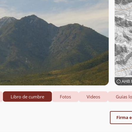
AHB 
Libro de cumbre
Fotos
Videos
Guías lo
Firma el