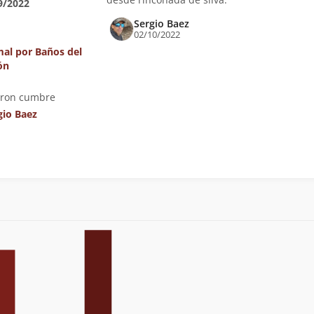
9/2022
Sergio Baez
02/10/2022
al por Baños del
ón
eron cumbre
gio Baez