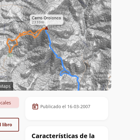
Maps
Datos
cales
Publicado el 16-03-2007
de
la
 libro
cumbre
Características de la