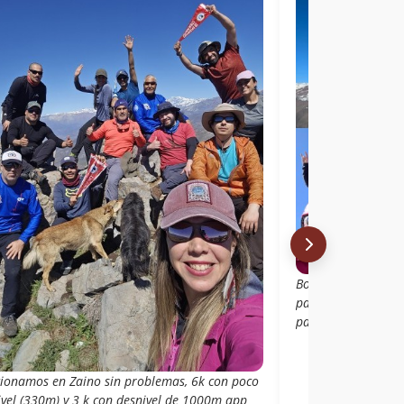
Bonito cerro, el as
pareciera, y nunca
partes bajas
cionamos en Zaino sin problemas, 6k con poco
ivel (330m) y 3 k con desnivel de 1000m app