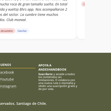
mucha roca de gran tamaño suelta. En total
Libro de cumbre
Nor
(ida y vuelta) 8hrs app. Nos acompañaron 2
os del sector. La cumbre tiene muchos
dos. Club monval.
o de cumbre
Cara Sur
GUENOS
APOYA A
ANDESHANDBOOK
Facebook
Suscríbete
y accede a todos
los contenidos sin
Youtube
limitaciones. O colabora con
una nueva ruta o montaña y
Instagram
obtén una suscripción gratis y
de por vida.
ervados. Santiago de Chile.