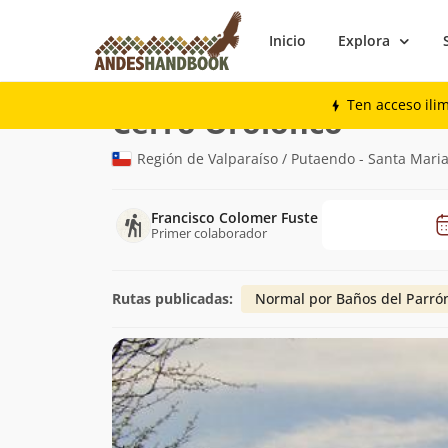
Inicio
Explora
Montaña
Cerro Orolonco
Ten acceso ili
(2.333m)
Cerro Orolonco
Región de Valparaíso / Putaendo - Santa Maria
Francisco Colomer Fuste
Primer colaborador
Rutas publicadas:
Normal por Baños del Parró