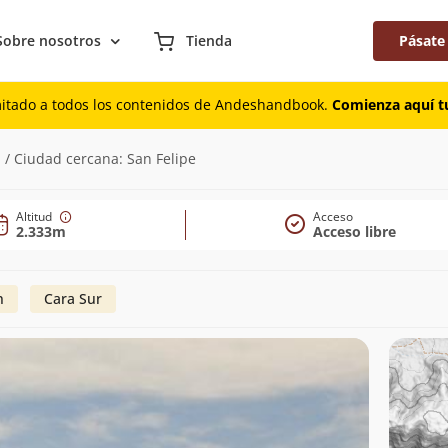
Sobre nosotros
Tienda
Pásate
mitado a todos los contenidos de Andeshandbook.
Comienza aquí tu
 / Ciudad cercana: San Felipe
Altitud
Acceso
2.333m
Acceso libre
n
Cara Sur