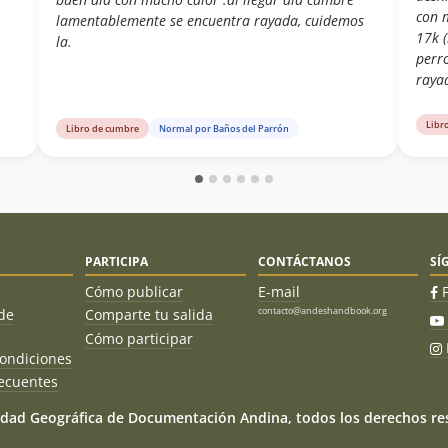
con 
lamentablemente se encuentra rayada, cuidemos
17k 
la.
perr
raya
Libr
Libro de cumbre
Normal por Baños del Parrón
PARTICIPA
CONTÁCTANOS
SÍ
Cómo publicar
E-mail
contacto@andeshandbook.org
de
Comparte tu salida
Cómo participar
ondiciones
ecuentes
dad Geográfica de Documentación Andina, todos los derechos res