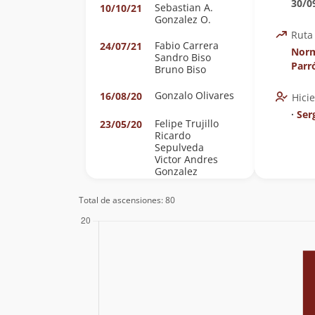
30/0
Sebastian A.
10/10/21
Gonzalez O.
Ruta
Fabio Carrera
24/07/21
Norm
Sandro Biso
Parr
Bruno Biso
Gonzalo Olivares
16/08/20
Hici
∙
Ser
Felipe Trujillo
23/05/20
Ricardo
Sepulveda
Victor Andres
Gonzalez
Bustamante
Alejandro Strobl
Total de ascensiones: 80
Lissette Rubina
17/08/19
Jose Soto
03/08/19
Erik Martínez
19/01/19
Gomez