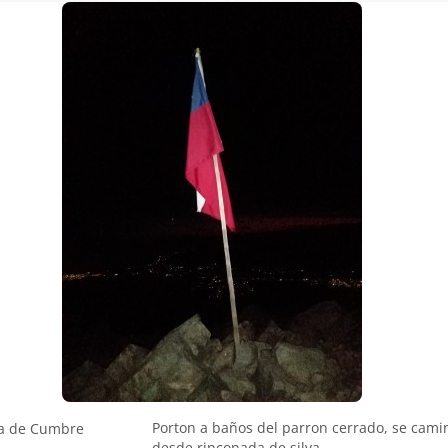
Porton a baños del parron cerrado, se cami
a de Cumbre
desde rinconada de silva.