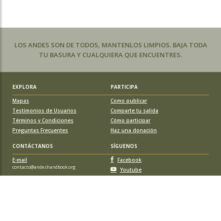
LOS ANDES SON DE TODOS, MANTENLOS LIMPIOS. BAJA TODA
TU BASURA Y CUALQUIERA QUE ENCUENTRES.
EXPLORA
PARTICIPA
Mapas
Como publicar
Testimonios de Usuarios
Comparte tu salida
Términos y Condiciones
Cómo participar
Preguntas Frecuentes
Haz una donación
CONTÁCTANOS
SÍGUENOS
E-mail
Facebook
contacto@andeshandbook.org
Youtube
Instagram
APOYA A ANDESHANDBOOK
Suscríbete
y accede a todos los contenidos sin limitaciones. O colabora
con una nueva ruta o montaña y obtén una suscripción gratis y de por vida.