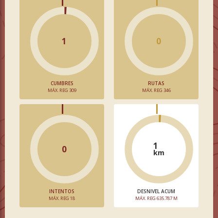
1
0
CUMBRES
RUTAS
MÁX. REG 309
MÁX. REG 346
1
0
km
INTENTOS
DESNIVEL ACUM
MÁX. REG 18
MÁX. REG 635.787 M