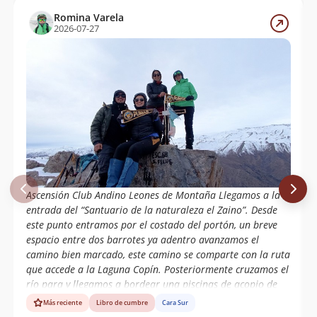
Leticia Celador
Romina Varela
2026-07-27
Fabian Ferrer Mario Miranda Hernan
20/06/12
Araya
Mauricio Lazo, Ariel Saa (Cmsm) Club
03/09/11
Municipal Montaña Santa Maria
Fabian Ferrer, Mario Miranda, Hernán
20/06/11
Araya
Francisco Acevedo,jano Donoso, Club
29/05/11
De Montaña Municipal De Santa Maria.
Francisco Medina,felipe Terrazas Y
Pedro Campos Del Club De Montaña Los
Andes.
Ascensión Club Andino Leones de Montaña Llegamos a la
entrada del “Santuario de la naturaleza el Zaino”. Desde
Jaime Guzmán
16/01/08
este punto entramos por el costado del portón, un breve
espacio entre dos barrotes ya adentro avanzamos el
Francisco Colomer - Solange Courtin
17/02/07
camino bien marcado, este camino se comparte con la ruta
que accede a la Laguna Copín. Posteriormente cruzamos el
Cristhian Vilches S.
23/01/90
río para y llegamos a bordear una piscinas de acopio de
agua. Caminamos hacia el oeste hasta llegar al filo del
Más reciente
Libro de cumbre
Cara Sur
cordón montañoso, siempre siguiendo la huella de arriero