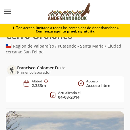
Montaña
Cerro Orolonco
Ten acceso ilimitado a todos los contenidos de Andeshandbook.
Comienza aquí tu prueba gratuita.
(2.333m)
Cerro Orolonco
Región de Valparaíso / Putaendo - Santa Maria / Ciudad
cercana: San Felipe
Francisco Colomer Fuste
Primer colaborador
Altitud
Acceso
2.333m
Acceso libre
Actualizado el
04-08-2014