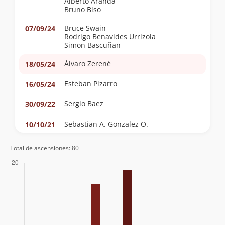
Alberto Aranda
Bruno Biso
Bruce Swain
07/09/24
Rodrigo Benavides Urrizola
Simon Bascuñan
Álvaro Zerené
18/05/24
Esteban Pizarro
16/05/24
Sergio Baez
30/09/22
Sebastian A. Gonzalez O.
10/10/21
Fabio Carrera
24/07/21
Total de ascensiones: 80
Sandro Biso
Bruno Biso
Gonzalo Olivares
16/08/20
Felipe Trujillo
23/05/20
Ricardo Sepulveda
Victor Andres Gonzalez Bustamante