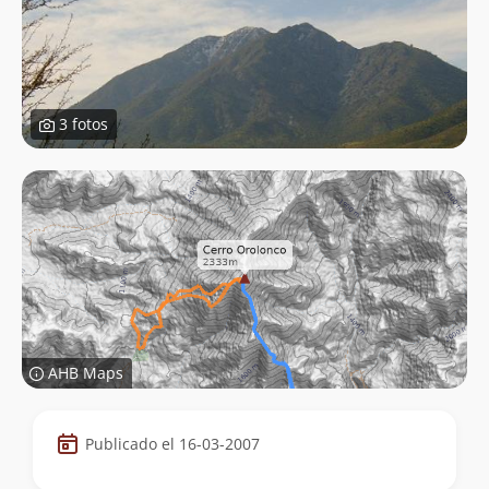
3 fotos
AHB Maps
Datos
Publicado el 16-03-2007
de