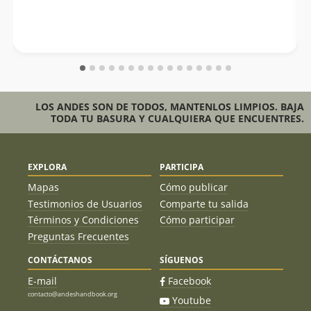
como se indica en la info de andeshandbook. Llegamos al
sector “Morro Corona”, rodeamos por el lado oeste
bordeando un quillay que se encuentra en su base y
continuamos. Luego uno se encuentra con una planicie
visualizando una base de cemento que esta en la falsa
cumbre, hasta ese p
LOS ANDES SON DE TODOS, MANTENLOS LIMPIOS. BAJA
TODA TU BASURA Y CUALQUIERA QUE ENCUENTRES.
EXPLORA
PARTICIPA
Mapas
Cómo publicar
Testimonios de Usuarios
Comparte tu salida
Términos y Condiciones
Cómo participar
Preguntas Frecuentes
CONTÁCTANOS
SÍGUENOS
E-mail
Facebook
contacto@andeshandbook.org
Youtube