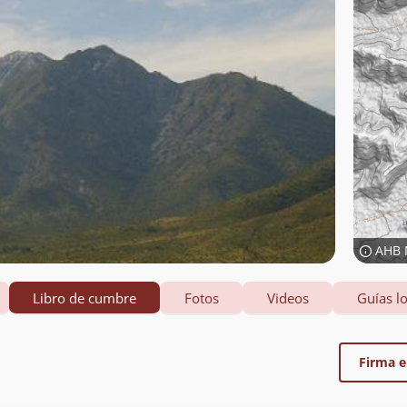
AHB 
Libro de cumbre
Fotos
Videos
Guías lo
Firma el