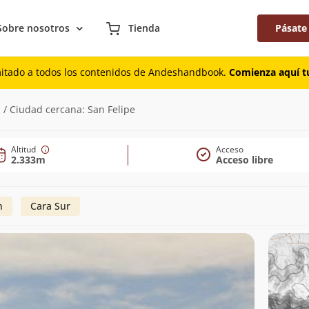
Sobre nosotros
Tienda
Pásate
mitado a todos los contenidos de Andeshandbook.
Comienza aquí tu
 / Ciudad cercana: San Felipe
Altitud
Acceso
2.333m
Acceso libre
n
Cara Sur