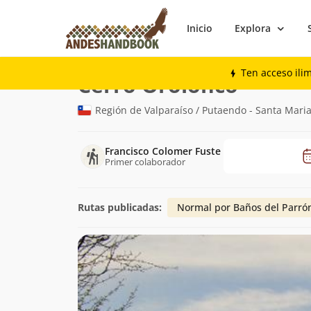
Inicio
Explora
Montaña
Cerro Orolonco
Ten acceso ili
(2.333m)
Cerro Orolonco
Región de Valparaíso / Putaendo - Santa Maria
Francisco Colomer Fuste
Primer colaborador
Rutas publicadas:
Normal por Baños del Parró