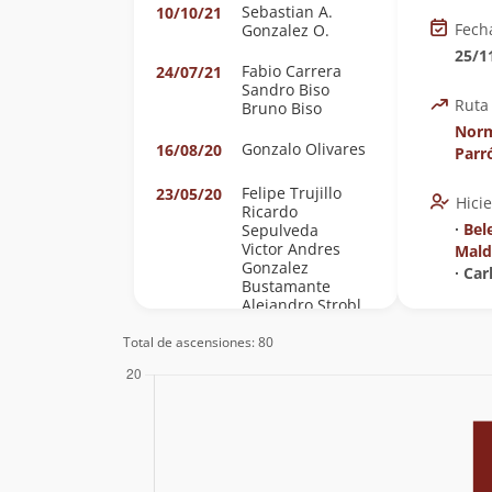
Sebastian A.
10/10/21
Fech
Gonzalez O.
25/1
Fabio Carrera
24/07/21
Sandro Biso
Ruta
Bruno Biso
Norm
Gonzalo Olivares
16/08/20
Parr
Felipe Trujillo
23/05/20
Hici
Ricardo
∙
Bel
Sepulveda
Victor Andres
Mal
Gonzalez
∙ Car
Bustamante
Alejandro Strobl
Total de ascensiones: 80
Lissette Rubina
17/08/19
Jose Soto
03/08/19
Erik Martínez
19/01/19
Gomez