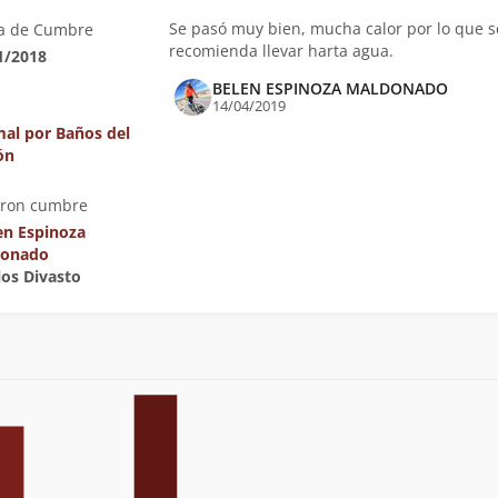
Se pasó muy bien, mucha calor por lo que s
a de Cumbre
recomienda llevar harta agua.
1/2018
BELEN ESPINOZA MALDONADO
14/04/2019
al por Baños del
ón
eron cumbre
en Espinoza
donado
los Divasto