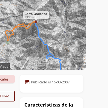
Maps
Datos
cales
Publicado el 16-03-2007
de
la
 libro
cumbre
Características de la