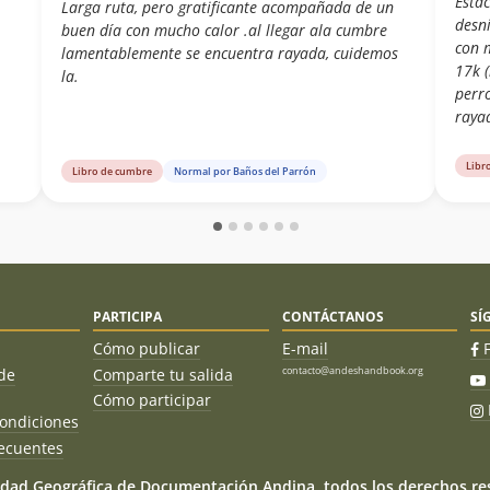
Esta
ste
Larga ruta, pero gratificante acompañada de un
desn
se
buen día con mucho calor .al llegar ala cumbre
con 
lamentablemente se encuentra rayada, cuidemos
17k 
la.
perr
raya
Libr
Libro de cumbre
Normal por Baños del Parrón
PARTICIPA
CONTÁCTANOS
SÍ
Cómo publicar
E-mail
contacto@andeshandbook.org
de
Comparte tu salida
Cómo participar
ondiciones
ecuentes
dad Geográfica de Documentación Andina, todos los derechos res