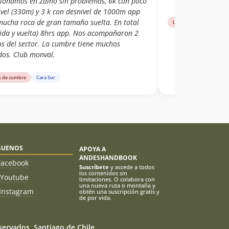
cionamos en Zaino sin problemas, 6k con poco
ivel (330m) y 3 k con desnivel de 1000m app
mucha roca de gran tamaño suelta. En total
Libro de cumbre
Nor
(ida y vuelta) 8hrs app. Nos acompañaron 2
os del sector. La cumbre tiene muchos
dos. Club monval.
o de cumbre
Cara Sur
GUENOS
APOYA A
ANDESHANDBOOK
Facebook
Suscríbete
y accede a todos
los contenidos sin
Youtube
limitaciones. O colabora con
una nueva ruta o montaña y
Instagram
obtén una suscripción gratis y
de por vida.
ervados. Santiago de Chile.