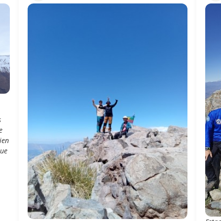
s
e
ien
que
l