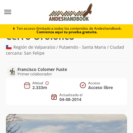
Montaña
Cerro Orolonco
Ten acceso ilimitado a todos los contenidos de Andeshandbook.
Comienza aquí tu prueba gratuita.
(2.333m)
Cerro Orolonco
Región de Valparaíso / Putaendo - Santa Maria / Ciudad
cercana: San Felipe
Francisco Colomer Fuste
Primer colaborador
Altitud
Acceso
2.333m
Acceso libre
Actualizado el
04-08-2014