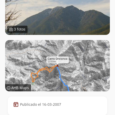
3 fotos
AHB Maps
Datos
Publicado el 16-03-2007
de