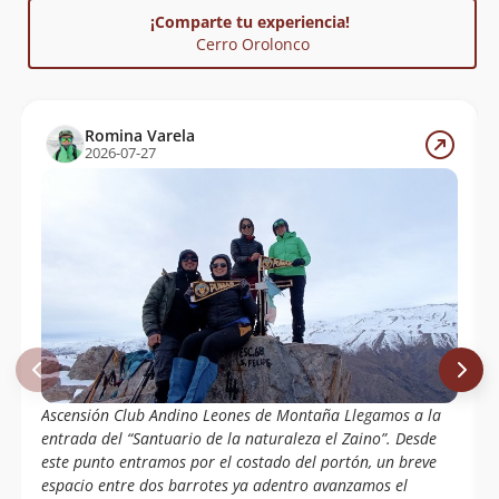
Iván Morales
23/01/16
¡Comparte tu experiencia!
Cerro Orolonco
Cecilia Cortes Berrios
08/11/15
Álvaro Vivanco
28/07/13
Leticia Celador
Romina Varela
2026-07-27
Fabian Ferrer Mario Miranda Hernan
20/06/12
Araya
Mauricio Lazo, Ariel Saa (Cmsm) Club
03/09/11
Municipal Montaña Santa Maria
Fabian Ferrer, Mario Miranda, Hernán
20/06/11
Araya
Francisco Acevedo,jano Donoso, Club
29/05/11
De Montaña Municipal De Santa Maria.
Francisco Medina,felipe Terrazas Y
Pedro Campos Del Club De Montaña Los
Andes.
Ascensión Club Andino Leones de Montaña Llegamos a la
entrada del “Santuario de la naturaleza el Zaino”. Desde
Jaime Guzmán
16/01/08
este punto entramos por el costado del portón, un breve
espacio entre dos barrotes ya adentro avanzamos el
Francisco Colomer - Solange Courtin