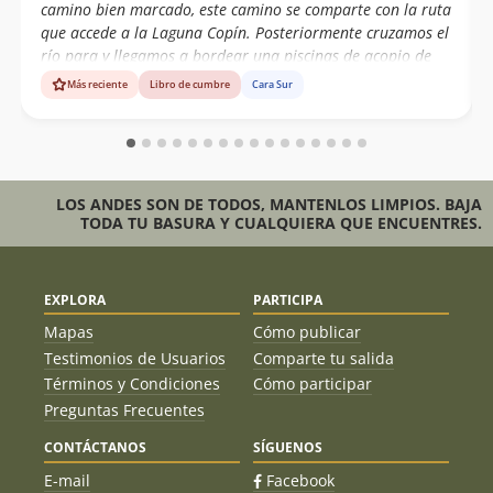
17/02/07
camino bien marcado, este camino se comparte con la ruta
que accede a la Laguna Copín. Posteriormente cruzamos el
Cristhian Vilches S.
23/01/90
río para y llegamos a bordear una piscinas de acopio de
agua. Caminamos hacia el oeste hasta llegar al filo del
Más reciente
Libro de cumbre
Cara Sur
cordón montañoso, siempre siguiendo la huella de arriero
como se indica en la info de andeshandbook. Llegamos al
sector “Morro Corona”, rodeamos por el lado oeste
bordeando un quillay que se encuentra en su base y
continuamos. Luego uno se encuentra con una planicie
LOS ANDES SON DE TODOS, MANTENLOS LIMPIOS. BAJA
visualizando una base de cemento que esta en la falsa
TODA TU BASURA Y CUALQUIERA QUE ENCUENTRES.
cumbre, hasta ese p
EXPLORA
PARTICIPA
Mapas
Cómo publicar
Testimonios de Usuarios
Comparte tu salida
Términos y Condiciones
Cómo participar
Preguntas Frecuentes
CONTÁCTANOS
SÍGUENOS
E-mail
Facebook