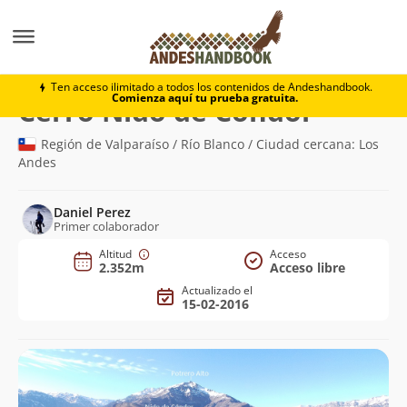
Montaña
Cerro Nido de Cóndor
Ten acceso ilimitado a todos los contenidos de Andeshandbook.
Comienza aquí tu prueba gratuita.
(2.352m)
Cerro Nido de Cóndor
Región de Valparaíso / Río Blanco / Ciudad cercana: Los
Andes
Daniel Perez
Primer colaborador
Altitud
Acceso
2.352m
Acceso libre
Actualizado el
15-02-2016