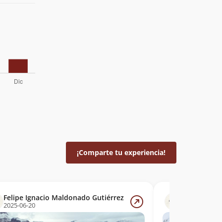
¡Comparte tu experiencia!
Felipe Ignacio Maldonado Gutiérrez
Patricio Gu
2025-06-20
2024-08-17