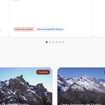
Libro de cumbre
Normal desde Río Blanco
Cumbre
o Muela del Diablo
Cerro Espinazo del Diablo