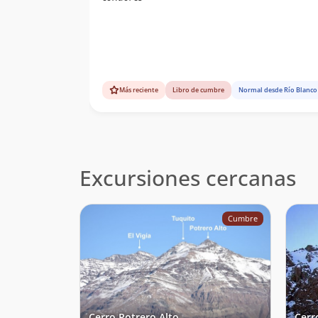
Daniel Perez
27/09/15
Joaquin Muñoz
Bruce Swain
29/08/15
Gustavo Varela
Más reciente
Libro de cumbre
Normal desde Río Blanco
Excursiones cercanas
Cumbre
Cerro Potrero Alto
Cerr