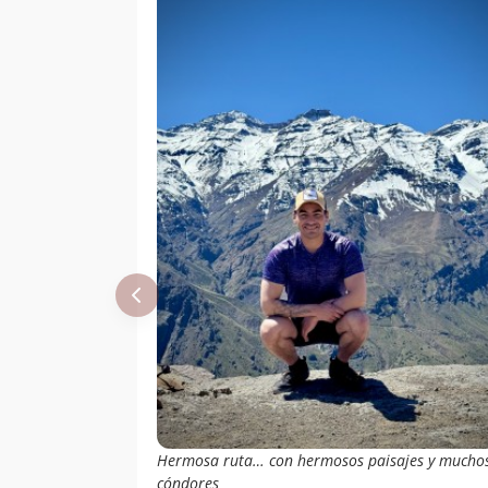
Paula Fernández
05/11/17
Juan Manuel
06/07/17
Gómez Jorquera
Rodrigo Gloria
20/05/17
Marcos Andres
Rojas Guajardo
Ricardo Fravega
01/04/17
Bruce Swain
30/10/16
Roger Blairs
27/10/16
Gonzalo Murga
02/09/16
Stephens
Daniel Perez
14/02/16
Joaquin Muñoz
Karina Olivares
06/02/16
Hermosa ruta… con hermosos paisajes y mucho
cóndores