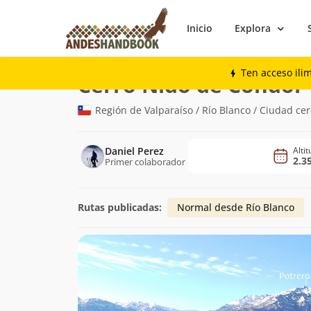
Inicio
Explora
Montaña
Cerro Nido de Cóndor
Ten acceso ili
(
Cerro Nido de Cóndor
Región de Valparaíso / Río Blanco / Ciudad ce
Daniel Perez
Alti
2.3
Primer colaborador
Rutas publicadas:
Normal desde Río Blanco