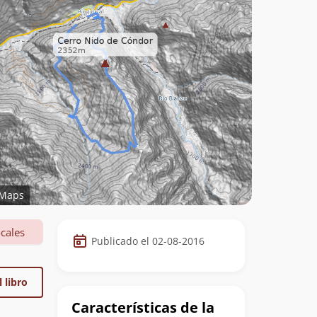
Maps
Datos
cales
Publicado el 02-08-2016
de
la
 libro
cumbre
Características de la