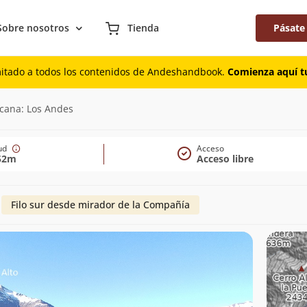
Sobre nosotros
Tienda
Pásate
mitado a todos los contenidos de Andeshandbook.
Comienza aquí tu
2.352m)
rcana: Los Andes
tud
Acceso
52m
Acceso libre
Filo sur desde mirador de la Compañía