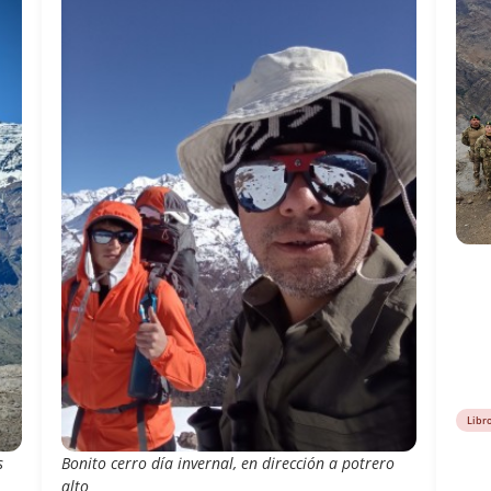
Libr
s
Bonito cerro día invernal, en dirección a potrero
alto