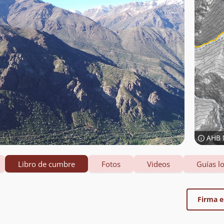
AHB 
Libro de cumbre
Fotos
Videos
Guías lo
Firma el