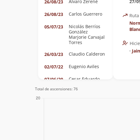
Álvaro Zerené
27/0
26/08/23
Carlos Guerrero
26/08/23
Ruta
Norm
Nicolás Berríos
05/07/23
Blan
González
Marjorie Carvajal
Torres
Hici
∙
Jai
Claudio Calderon
26/03/23
Eugenio Aviles
02/07/22
Cesar Eduardo
07/06/20
Sobarzo Silva
Total de ascensiones: 76
Christian Torres
01/05/20
Villegas
Agustín Denegri
22/12/19
Oxley
Maria Cristina
Ferrer Tagle