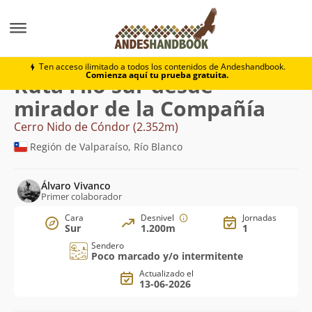
Montaña
Cerro Nido de Cóndor
Filo sur desde mira
Ten acceso ilimitado a todos los contenidos de Andeshandbook.
Comienza aquí tu prueba gratuita.
Ruta Filo sur desde
mirador de la Compañía
Cerro Nido de Cóndor (2.352m)
Región de Valparaíso, Río Blanco
Álvaro Vivanco
Primer colaborador
Cara
Desnivel
Jornadas
Sur
1.200m
1
Sendero
Poco marcado y/o intermitente
Actualizado el
13-06-2026