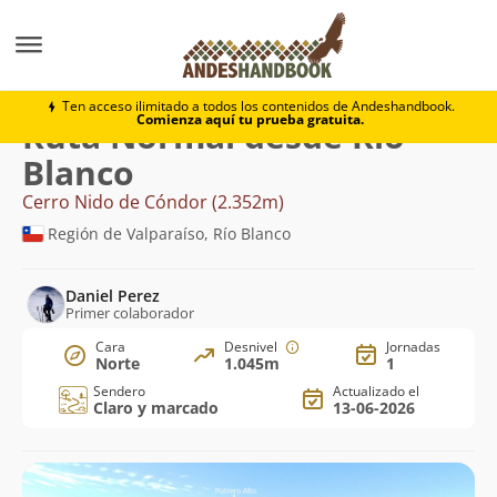
Montaña
Cerro Nido de Cóndor
Normal desde Río B
Ten acceso ilimitado a todos los contenidos de Andeshandbook.
Comienza aquí tu prueba gratuita.
Ruta Normal desde Río
Blanco
Cerro Nido de Cóndor (2.352m)
Región de Valparaíso, Río Blanco
Daniel Perez
Primer colaborador
Cara
Desnivel
Jornadas
Norte
1.045m
1
Sendero
Actualizado el
Claro y marcado
13-06-2026