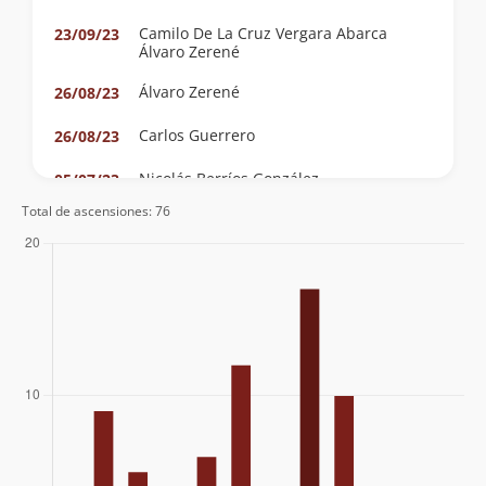
Camilo De La Cruz Vergara Abarca
23/09/23
Álvaro Zerené
Álvaro Zerené
26/08/23
Carlos Guerrero
26/08/23
Nicolás Berríos González
05/07/23
Marjorie Carvajal Torres
Total de ascensiones: 76
Claudio Calderon
26/03/23
Eugenio Aviles
02/07/22
Cesar Eduardo Sobarzo Silva
07/06/20
Christian Torres Villegas
01/05/20
Agustín Denegri Oxley
22/12/19
Maria Cristina Ferrer Tagle
Felipe Trujillo
16/06/19