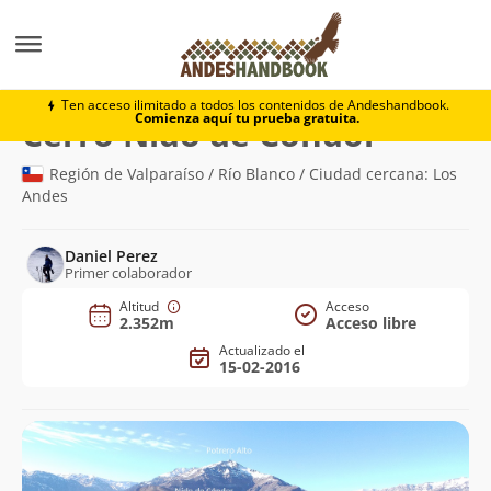
Montaña
Cerro Nido de Cóndor
Ten acceso ilimitado a todos los contenidos de Andeshandbook.
Comienza aquí tu prueba gratuita.
(2.352m)
Cerro Nido de Cóndor
Región de Valparaíso / Río Blanco / Ciudad cercana: Los
Andes
Daniel Perez
Primer colaborador
Altitud
Acceso
2.352m
Acceso libre
Actualizado el
15-02-2016