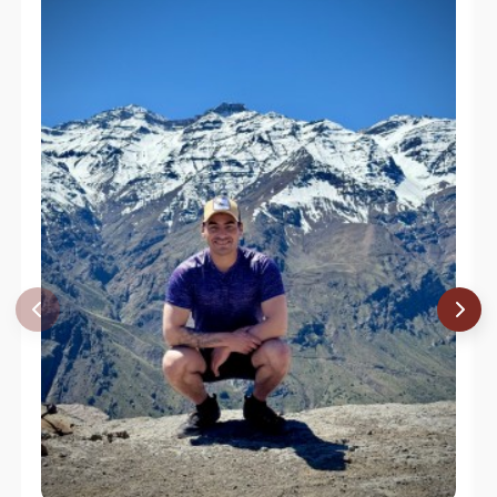
Juan Manuel Gómez Jorquera
06/07/17
Rodrigo Gloria
20/05/17
Marcos Andres Rojas Guajardo
Ricardo Fravega
01/04/17
Bruce Swain
30/10/16
Roger Blairs
27/10/16
Gonzalo Murga Stephens
02/09/16
Daniel Perez
14/02/16
Joaquin Muñoz
Karina Olivares
06/02/16
Daniel Perez
27/09/15
Joaquin Muñoz
Bruce Swain
29/08/15
Gustavo Varela