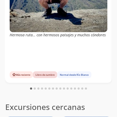
Daniel Perez
27/09/15
Joaquin Muñoz
Bruce Swain
29/08/15
Gustavo Varela
Hermosa ruta… con hermosos paisajes y muchos cóndores
Más reciente
Libro de cumbre
Normal desde Río Blanco
Excursiones cercanas