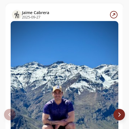
Álvaro Vivanco
31/03/18
Jaime Cabrera
Fanny Ródenas
07/11/17
2025-09-27
Paula Fernández
05/11/17
Juan Manuel Gómez Jorquera
06/07/17
Rodrigo Gloria
20/05/17
Marcos Andres Rojas Guajardo
Ricardo Fravega
01/04/17
Bruce Swain
30/10/16
Roger Blairs
27/10/16
Gonzalo Murga Stephens
02/09/16
Daniel Perez
14/02/16
Joaquin Muñoz
Karina Olivares
06/02/16