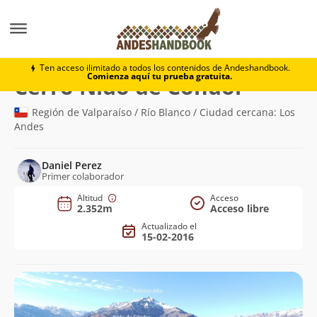
Montaña
Cerro Nido de Cóndor
Ten acceso ilimitado a todos los contenidos de Andeshandbook.
Comienza aquí tu prueba gratuita.
(2.352m)
Cerro Nido de Cóndor
Región de Valparaíso / Río Blanco / Ciudad cercana: Los
Andes
Daniel Perez
Primer colaborador
Altitud
Acceso
2.352m
Acceso libre
Actualizado el
15-02-2016