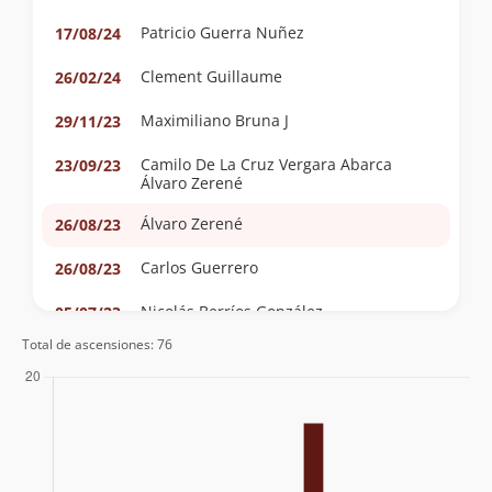
Patricio Guerra Nuñez
17/08/24
Clement Guillaume
26/02/24
Maximiliano Bruna J
29/11/23
Camilo De La Cruz Vergara Abarca
23/09/23
Álvaro Zerené
Álvaro Zerené
26/08/23
Carlos Guerrero
26/08/23
Nicolás Berríos González
05/07/23
Marjorie Carvajal Torres
Total de ascensiones: 76
Claudio Calderon
26/03/23
Eugenio Aviles
02/07/22
Cesar Eduardo Sobarzo Silva
07/06/20