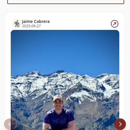
Jose Soto
12/08/18
Álvaro Vivanco
31/03/18
Jaime Cabrera
Fanny Ródenas
07/11/17
2025-09-27
Paula Fernández
05/11/17
Juan Manuel Gómez Jorquera
06/07/17
Rodrigo Gloria
20/05/17
Marcos Andres Rojas Guajardo
Ricardo Fravega
01/04/17
Bruce Swain
30/10/16
Roger Blairs
27/10/16
Gonzalo Murga Stephens
02/09/16
Daniel Perez
14/02/16
Joaquin Muñoz