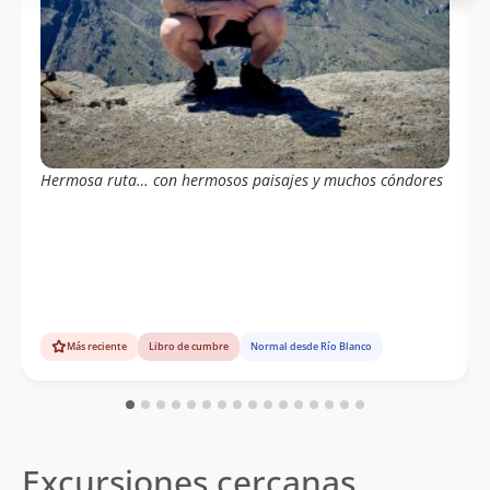
Karina Olivares
06/02/16
Daniel Perez
27/09/15
Joaquin Muñoz
Bruce Swain
29/08/15
Gustavo Varela
Hermosa ruta… con hermosos paisajes y muchos cóndores
Más reciente
Libro de cumbre
Normal desde Río Blanco
Excursiones cercanas