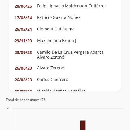
Felipe Ignacio Maldonado Gutiérrez
20/06/25
Patricio Guerra Nuñez
17/08/24
Clement Guillaume
26/02/24
Maximiliano Bruna J
29/11/23
Camilo De La Cruz Vergara Abarca
23/09/23
Álvaro Zerené
Álvaro Zerené
26/08/23
Carlos Guerrero
26/08/23
Nicolás Berríos González
05/07/23
Marjorie Carvajal Torres
Total de ascensiones: 76
Claudio Calderon
26/03/23
Eugenio Aviles
02/07/22
Cesar Eduardo Sobarzo Silva