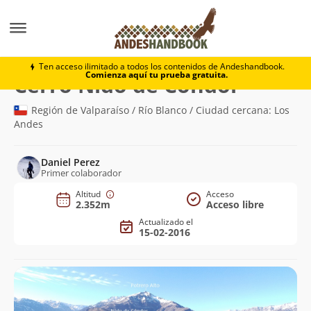
Montaña
Cerro Nido de Cóndor
Ten acceso ilimitado a todos los contenidos de Andeshandbook.
Comienza aquí tu prueba gratuita.
(2.352m)
Cerro Nido de Cóndor
Región de Valparaíso / Río Blanco / Ciudad cercana: Los
Andes
Daniel Perez
Primer colaborador
Altitud
Acceso
2.352m
Acceso libre
Actualizado el
15-02-2016