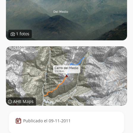
1 fotos
AHB Maps
Datos
Publicado el 09-11-2011
de