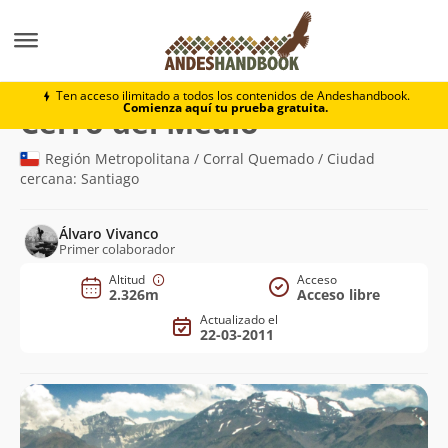
Montaña
Cerro del Medio
Ten acceso ilimitado a todos los contenidos de Andeshandbook.
Comienza aquí tu prueba gratuita.
(2.326m)
Cerro del Medio
Región Metropolitana / Corral Quemado / Ciudad
cercana: Santiago
Álvaro Vivanco
Primer colaborador
Altitud
Acceso
2.326m
Acceso libre
Actualizado el
22-03-2011