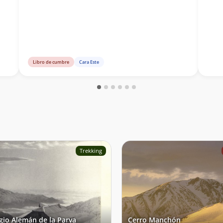
Libro de cumbre
Cara Este
Trekking
gio Alemán de la Parva
Cerro Manchón