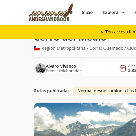
Inicio
Explora
Montaña
Cerro del Medio
Ten acceso ili
(2.326m)
Cerro del Medio
Región Metropolitana / Corral Quemado / Ciud
Álvaro Vivanco
Alti
2.3
Primer colaborador
Rutas publicadas:
Normal desde camino a Los 