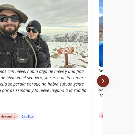
Sendero sin mucha 
os con nieve, había algo de nieve y una fina
cumbre estos días 
de hielo en el sendero, ya cerca de la cumbre
ascenso Sendero si
uella se perdía porque no había subido gente
desde la cumbre es
 par de semana y la nieve llegaba a la rodilla.
100% el ascenso
Libro de cumbre
Car
o de cumbre
Cara Este