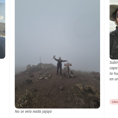
Subim
capa 
la h
en un
Libr
No se veía nada jajaja