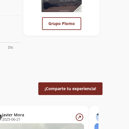
Grupo Plomo
¡Comparte tu experiencia!
Javier Mora
Nicolás Ber
2025-06-21
2025-06-08