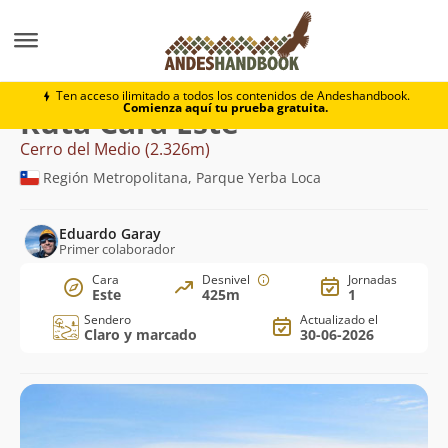
Montaña
Cerro del Medio
Cara Este
Ten acceso ilimitado a todos los contenidos de Andeshandbook.
Comienza aquí tu prueba gratuita.
Ruta Cara Este
Cerro del Medio (2.326m)
Región Metropolitana, Parque Yerba Loca
Eduardo Garay
Primer colaborador
Cara
Desnivel
Jornadas
Este
425m
1
Sendero
Actualizado el
Claro y marcado
30-06-2026