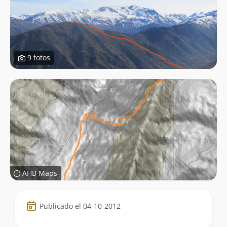
9 fotos
AHB Maps
Datos
Publicado el 04-10-2012
de