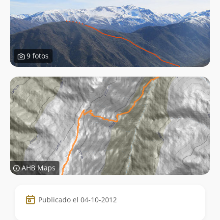
9 fotos
AHB Maps
Datos
Publicado el 04-10-2012
de