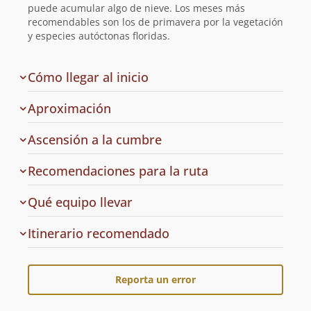
ruta
puede acumular algo de nieve. Los meses más
recomendables son los de primavera por la vegetación
y especies autóctonas floridas.
de
Cómo llegar al inicio
la
ruta
Aproximación
Ascensión a la cumbre
Recomendaciones para la ruta
Qué equipo llevar
Cuál
Itinerario recomendado
es
el
Reporta un error