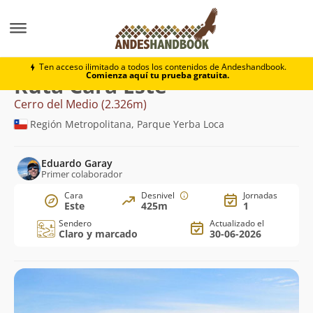
Montaña
Cerro del Medio
Cara Este
Ten acceso ilimitado a todos los contenidos de Andeshandbook.
Comienza aquí tu prueba gratuita.
Ruta Cara Este
Cerro del Medio (2.326m)
Región Metropolitana, Parque Yerba Loca
Eduardo Garay
Primer colaborador
Cara
Desnivel
Jornadas
Este
425m
1
Sendero
Actualizado el
Claro y marcado
30-06-2026