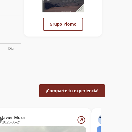
Grupo Plomo
¡Comparte tu experiencia!
Javier Mora
Nicolás Ber
2025-06-21
2025-06-08