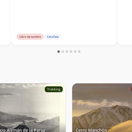
Libro de cumbre
Cara Este
Trekking
gio Alemán de la Parva
Cerro Manchón