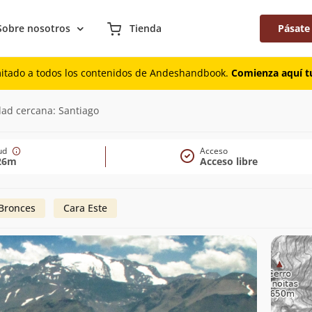
Sobre nosotros
Tienda
Pásate
mitado a todos los contenidos de Andeshandbook.
Comienza aquí tu
ad cercana: Santiago
tud
Acceso
26m
Acceso libre
Bronces
Cara Este