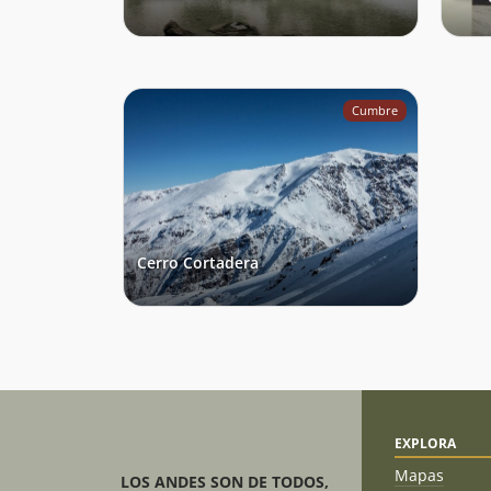
José Guridi
09/06/13
Jose Guridi
Eduardo Garay
08/07/12
Cumbre
Sergio Baez
10/07/11
Joaquín Prado
24/04/11
José Antonio
Mena Valdés
Sergio Baez
Cerro Cortadera
12/09/10
EXPLORA
Mapas
LOS ANDES SON DE TODOS,