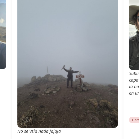
Subim
capa 
la h
en un
Libr
No se veía nada jajaja