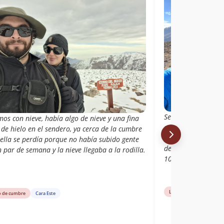
Sendero sin mucha 
os con nieve, había algo de nieve y una fina
cumbre estos días 
de hielo en el sendero, ya cerca de la cumbre
ascenso Sendero si
uella se perdía porque no había subido gente
desde la cumbre es
 par de semana y la nieve llegaba a la rodilla.
100% el ascenso
Libro de cumbre
Car
o de cumbre
Cara Este