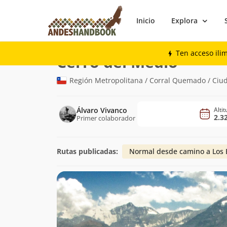
Inicio
Explora
Montaña
Cerro del Medio
Ten acceso ili
(2.326m)
Cerro del Medio
Región Metropolitana / Corral Quemado / Ciud
Álvaro Vivanco
Alti
2.3
Primer colaborador
Rutas publicadas:
Normal desde camino a Los 