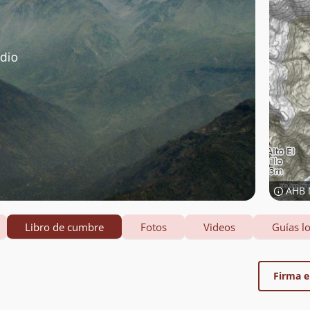
AHB 
Libro de cumbre
Fotos
Videos
Guías lo
Firma el