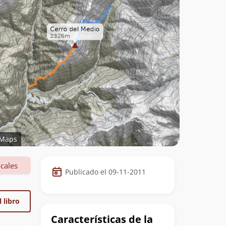
Maps
Datos
cales
Publicado el 09-11-2011
de
la
 libro
cumbre
Características de la