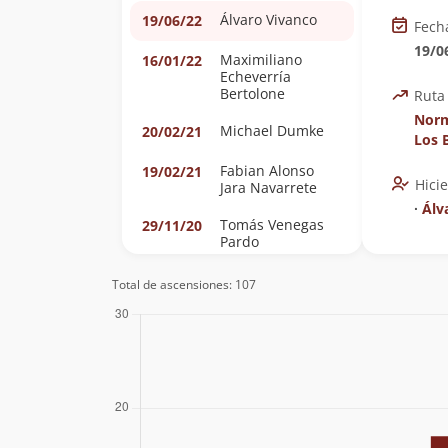
Álvaro Vivanco
19/06/22
Fech
19/0
Maximiliano
16/01/22
Echeverría
Bertolone
Ruta
Norm
Michael Dumke
20/02/21
Los 
Fabian Alonso
19/02/21
Hici
Jara Navarrete
∙
Álv
Tomás Venegas
29/11/20
Pardo
Tamara
26/11/20
Total de ascensiones: 107
Covacevich
Stipicich
José Antonio
08/11/20
Mena
Martín Montes
Jaime Ruiz-Tagle
01/05/20