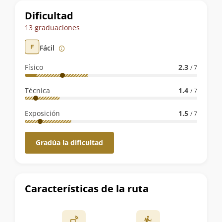
Datos
Dificultad
de
13 graduaciones
la
Fácil
ruta
Físico
2.3
/ 7
Técnica
1.4
/ 7
Exposición
1.5
/ 7
Gradúa la dificultad
Características de la ruta