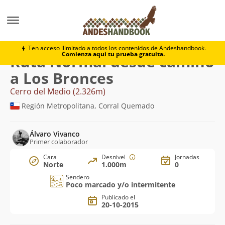
Montaña
Cerro del Medio
Normal desde camino a L
Ten acceso ilimitado a todos los contenidos de Andeshandbook.
Comienza aquí tu prueba gratuita.
Ruta Normal desde camino
a Los Bronces
Cerro del Medio (2.326m)
Región Metropolitana, Corral Quemado
Álvaro Vivanco
Primer colaborador
Cara
Desnivel
Jornadas
Norte
1.000m
0
Sendero
Poco marcado y/o intermitente
Publicado el
20-10-2015