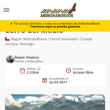
Montaña
Cerro del Medio
Ten acceso ilimitado a todos los contenidos de Andeshandbook.
Comienza aquí tu prueba gratuita.
(2.326m)
Cerro del Medio
Región Metropolitana / Corral Quemado / Ciudad
cercana: Santiago
Álvaro Vivanco
Primer colaborador
Altitud
Acceso
2.326m
Acceso libre
Actualizado el
22-03-2011