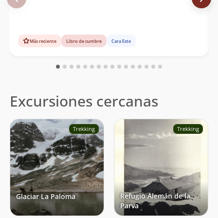
Más reciente
Libro de cumbre
Cara Este
Excursiones cercanas
Trekking
Trekking
Refugio Alemán de la
Glaciar La Paloma
Parva