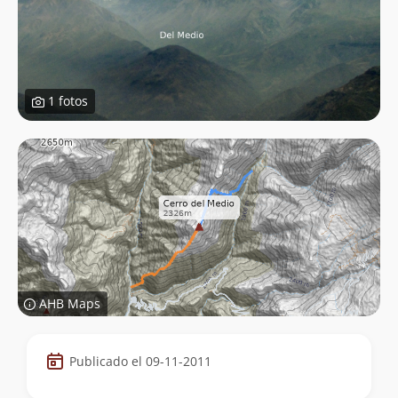
1 fotos
AHB Maps
Datos
Publicado el 09-11-2011
de