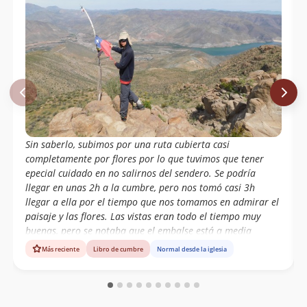
Sin saberlo, subimos por una ruta cubierta casi
completamente por flores por lo que tuvimos que tener
epecial cuidado en no salirnos del sendero. Se podría
llegar en unas 2h a la cumbre, pero nos tomó casi 3h
llegar a ella por el tiempo que nos tomamos en admirar el
paisaje y las flores. Las vistas eran todo el tiempo muy
buenas, pero se notaba que el embalse está a media
capacidad. Cerro muy recomendable para hacer por el día
Más reciente
Libro de cumbre
Normal desde la iglesia
si es que se anda por la zona.