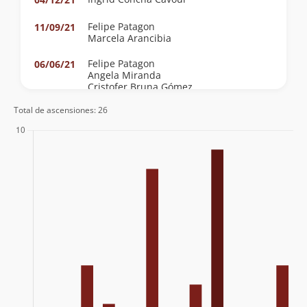
Felipe Patagon
11/09/21
Marcela Arancibia
Felipe Patagon
06/06/21
Angela Miranda
Cristofer Bruna Gómez
Total de ascensiones: 26
Felipe Patagon
10/09/16
Felipe Patagon
27/04/16