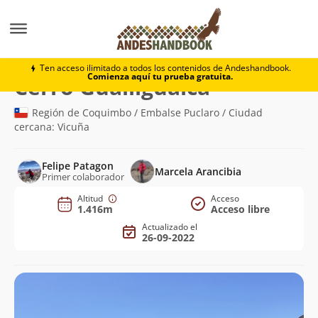
Montaña
Cerro Gualliguaica
Ten acceso ilimitado a todos los contenidos de Andeshandbook.
Comienza aquí tu prueba gratuita.
(1.416m)
Cerro Gualliguaica
Región de Coquimbo / Embalse Puclaro / Ciudad
cercana: Vicuña
Felipe Patagon
Marcela Arancibia
Primer colaborador
Altitud
Acceso
1.416m
Acceso libre
Actualizado el
26-09-2022