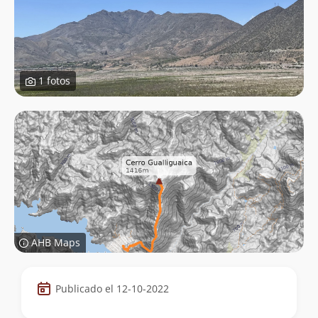
1 fotos
AHB Maps
Datos
Publicado el 12-10-2022
de