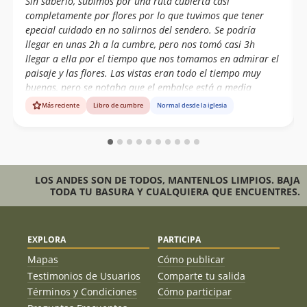
Sin saberlo, subimos por una ruta cubierta casi
completamente por flores por lo que tuvimos que tener
epecial cuidado en no salirnos del sendero. Se podría
llegar en unas 2h a la cumbre, pero nos tomó casi 3h
llegar a ella por el tiempo que nos tomamos en admirar el
paisaje y las flores. Las vistas eran todo el tiempo muy
buenas, pero se notaba que el embalse está a media
capacidad. Cerro muy recomendable para hacer por el día
Más reciente
Libro de cumbre
Normal desde la iglesia
si es que se anda por la zona.
LOS ANDES SON DE TODOS, MANTENLOS LIMPIOS. BAJA
TODA TU BASURA Y CUALQUIERA QUE ENCUENTRES.
EXPLORA
PARTICIPA
Mapas
Cómo publicar
Testimonios de Usuarios
Comparte tu salida
Términos y Condiciones
Cómo participar