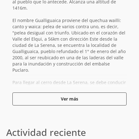
al pueblo que lo antecede. Alcanza una altitud de
1416m.
El nombre Gualliguaica proviene del quechua wailli:
canto y waica: pelea de varios contra uno, es decir,
"pelea desigual con triunfo. Ubicado en el corazón del
Valle del Elqui, a 56km con dirección Este desde la
ciudad de La Serena, se encuentra la localidad de
Gualliguaica, pueblo refundado el 1° de enero del año
2000, al ser reubicado en una de las laderas del valle
para la inundación y construcción del embalse
Puclaro.
Para llegar al cerro desde La Serena, se debe conducir
por la Ruta 41 alrededor de 52km para conectar al
camino D-345, se recorren 4km para llegar a la
Ver más
localidad de Gualliguaica. Una vez en el pueblo hay
que dirigirse hacia la reinstalada iglesia San José que
data desde 1757 y en donde comienza la ruta.
La ascensión al cerro es de un nivel fácil, con un
Actividad reciente
camino muy marcado, se puede realizar durante una
mañana con una duración aproximada de 5h. Tiene