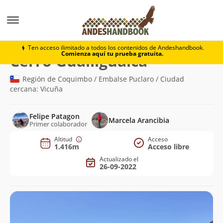
Montaña
Cerro Gualliguaica
Ten acceso ilimitado a todos los contenidos de Andeshandbook.
Comienza aquí tu prueba gratuita.
(1.416m)
Cerro Gualliguaica
Región de Coquimbo / Embalse Puclaro / Ciudad
cercana: Vicuña
Felipe Patagon
Marcela Arancibia
Primer colaborador
Altitud
Acceso
1.416m
Acceso libre
Actualizado el
26-09-2022