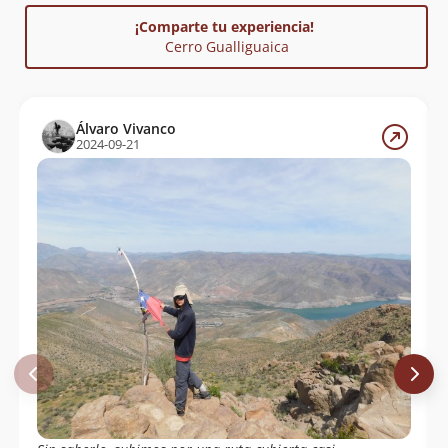
una vista privilegiada al embalse Puclaro, a la ciudad
¡Comparte tu experiencia!
de Vicuña y al Valle del Elqui. Se debe tener la
Cerro Gualliguaica
precaución, como en la mayoría de los cerros de la
zona, que no cuenta con vertientes de agua en el
camino, por lo que se recomienda portar al menos 2 a
3 litros de agua.
Álvaro Vivanco
2024-09-21
El cerro Gualliguaica forma parte de un original
proyecto llamado “Cumbres Literarias”, con que la
agrupación de montañismo Cultura Viva instaló placas
cerámicas con poemas de la premio Nobel Chilena,
Gabriela Mistral, en diez de las más emblemáticas
cumbres de la región de Coquimbo.
Referencia
Cumbres literarias: El ascenso de la poesía en la
región de Coquimbo
. Viva Leer (2019).
Reporta un error