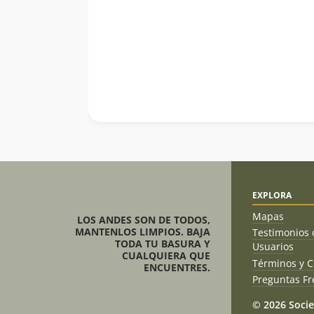
EXPLORA
Mapas
LOS ANDES SON DE TODOS,
MANTENLOS LIMPIOS. BAJA
Testimonios 
TODA TU BASURA Y
Usuarios
CUALQUIERA QUE
Términos y C
ENCUENTRES.
Preguntas Fr
© 2026 Socie