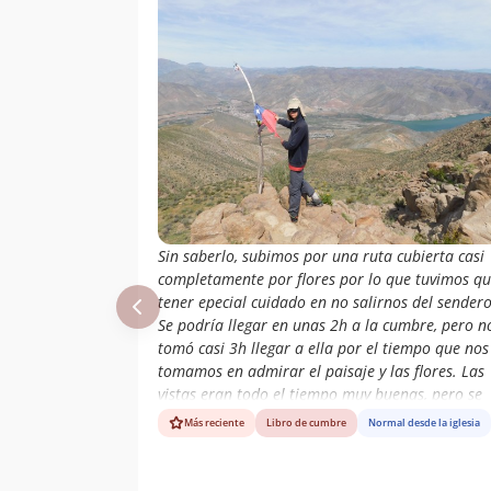
Sin saberlo, subimos por una ruta cubierta casi
completamente por flores por lo que tuvimos q
tener epecial cuidado en no salirnos del sendero
Se podría llegar en unas 2h a la cumbre, pero n
tomó casi 3h llegar a ella por el tiempo que nos
tomamos en admirar el paisaje y las flores. Las
vistas eran todo el tiempo muy buenas, pero se
notaba que el embalse está a media capacidad.
Más reciente
Libro de cumbre
Normal desde la iglesia
Cerro muy recomendable para hacer por el día s
es que se anda por la zona.