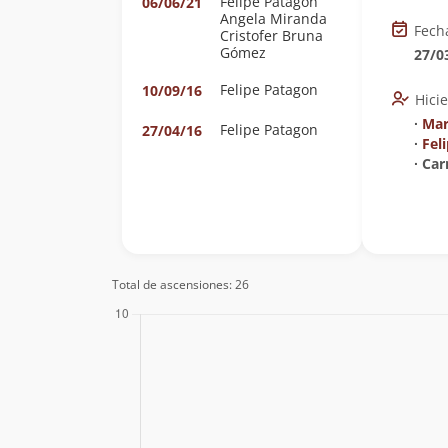
Felipe Patagon
06/06/21
Angela Miranda
Fech
Cristofer Bruna
Gómez
27/0
Felipe Patagon
10/09/16
Hici
∙
Mar
Felipe Patagon
27/04/16
∙
Fel
∙ Ca
Total de ascensiones: 26