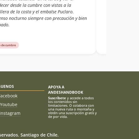
ecer desde la cumbre con vistas a la
llera de la costa y el embalse Puclaro.
enso nocturno siempre con precaución y bien
pado.
o de cumbre
GUENOS
APOYA A
ANDESHANDBOOK
Facebook
Suscríbete
y accede a todos
los contenidos sin
Youtube
limitaciones. O colabora con
una nueva ruta o montaña y
Instagram
obtén una suscripción gratis y
de por vida.
ervados. Santiago de Chile.