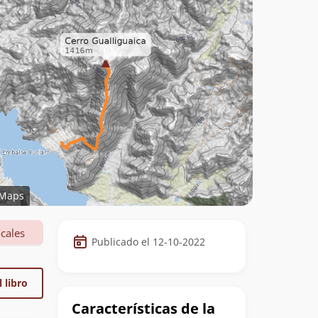
Maps
Datos
cales
Publicado el 12-10-2022
de
la
 libro
cumbre
Características de la