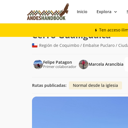
Inicio
Explora
Montaña
Cerro Gualliguaica
Ten acceso ili
(1.416
Cerro Gualliguaica
Región de Coquimbo / Embalse Puclaro / Ciud
Felipe Patagon
Marcela Arancibia
Primer colaborador
Rutas publicadas:
Normal desde la iglesia