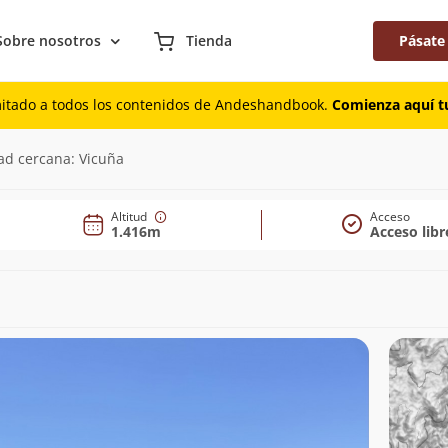
Sobre nosotros
Tienda
Pásate
mitado a todos los contenidos de Andeshandbook.
Comienza aquí tu
m)
ad cercana: Vicuña
Altitud
Acceso
1.416m
Acceso libr