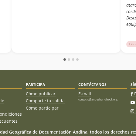
atard
cordi
Desc
equi
Libr
PARTICIPA
CONTÁCTANOS
SÍ
Cómo publicar
E-mail
contacto@andeshandbook.org
de
Comparte tu salida
Cómo participar
ondiciones
ecuentes
dad Geográfica de Documentación Andina, todos los derechos res