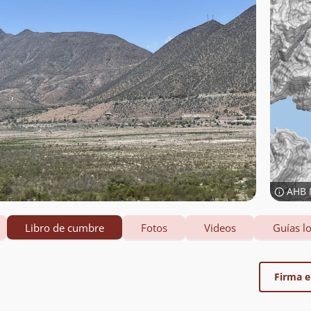
AHB 
Libro de cumbre
Fotos
Videos
Guías lo
Firma el