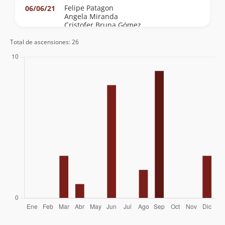
Felipe Patagon
06/06/21
Angela Miranda
Cristofer Bruna Gómez
Total de ascensiones: 26
Felipe Patagon
10/09/16
Felipe Patagon
27/04/16