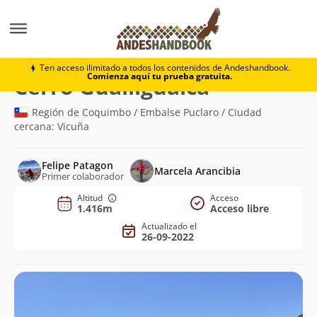
Montaña
Cerro Gualliguaica
Ten acceso ilimitado a todos los contenidos de Andeshandbook.
Comienza aquí tu prueba gratuita.
(1.416m)
Cerro Gualliguaica
Región de Coquimbo / Embalse Puclaro / Ciudad
cercana: Vicuña
Felipe Patagon
Marcela Arancibia
Primer colaborador
Altitud
Acceso
1.416m
Acceso libre
Actualizado el
26-09-2022