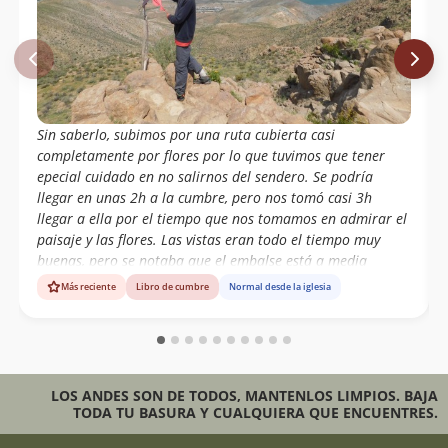
Sin saberlo, subimos por una ruta cubierta casi
completamente por flores por lo que tuvimos que tener
epecial cuidado en no salirnos del sendero. Se podría
llegar en unas 2h a la cumbre, pero nos tomó casi 3h
llegar a ella por el tiempo que nos tomamos en admirar el
paisaje y las flores. Las vistas eran todo el tiempo muy
buenas, pero se notaba que el embalse está a media
capacidad. Cerro muy recomendable para hacer por el día
Más reciente
Libro de cumbre
Normal desde la iglesia
si es que se anda por la zona.
LOS ANDES SON DE TODOS, MANTENLOS LIMPIOS. BAJA
TODA TU BASURA Y CUALQUIERA QUE ENCUENTRES.