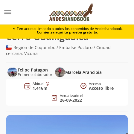
Montaña
Cerro Gualliguaica
Ten acceso ilimitado a todos los contenidos de Andeshandbook.
Comienza aquí tu prueba gratuita.
(1.416m)
Cerro Gualliguaica
Región de Coquimbo / Embalse Puclaro / Ciudad
cercana: Vicuña
Felipe Patagon
Marcela Arancibia
Primer colaborador
Altitud
Acceso
1.416m
Acceso libre
Actualizado el
26-09-2022