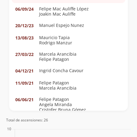
Felipe Mac Auliffe López
06/09/24
Joakin Mac Auliffe
Manuel Espejo Nunez
20/12/23
Mauricio Tapia
13/08/23
Rodrigo Manzur
Marcela Arancibia
27/03/22
Felipe Patagon
Ingrid Concha Cavour
04/12/21
Felipe Patagon
11/09/21
Marcela Arancibia
Felipe Patagon
06/06/21
Angela Miranda
Cristofer Bruna Gómez
Total de ascensiones: 26
Felipe Patagon
10/09/16
Felipe Patagon
27/04/16