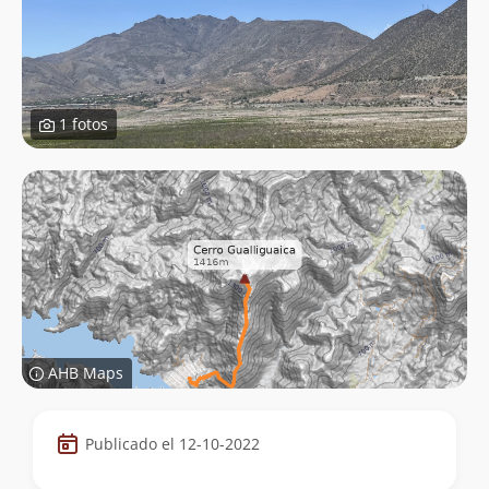
1 fotos
AHB Maps
Datos
Publicado el 12-10-2022
de