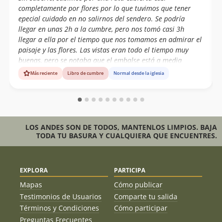
completamente por flores por lo que tuvimos que tener
epecial cuidado en no salirnos del sendero. Se podría
llegar en unas 2h a la cumbre, pero nos tomó casi 3h
llegar a ella por el tiempo que nos tomamos en admirar el
paisaje y las flores. Las vistas eran todo el tiempo muy
buenas, pero se notaba que el embalse está a media
capacidad. Cerro muy recomendable para hacer por el día
Más reciente
Libro de cumbre
Normal desde la iglesia
si es que se anda por la zona.
LOS ANDES SON DE TODOS, MANTENLOS LIMPIOS. BAJA
TODA TU BASURA Y CUALQUIERA QUE ENCUENTRES.
EXPLORA
PARTICIPA
Mapas
Cómo publicar
Testimonios de Usuarios
Comparte tu salida
Términos y Condiciones
Cómo participar
Preguntas Frecuentes