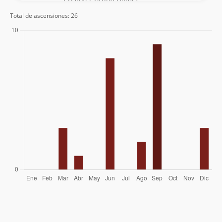
Total de ascensiones: 26
Felipe Patagon
10/09/16
Felipe Patagon
27/04/16