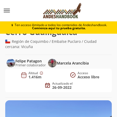
Montaña
Cerro Gualliguaica
Ten acceso ilimitado a todos los contenidos de Andeshandbook.
Comienza aquí tu prueba gratuita.
(1.416m)
Cerro Gualliguaica
Región de Coquimbo / Embalse Puclaro / Ciudad
cercana: Vicuña
Felipe Patagon
Marcela Arancibia
Primer colaborador
Altitud
Acceso
1.416m
Acceso libre
Actualizado el
26-09-2022