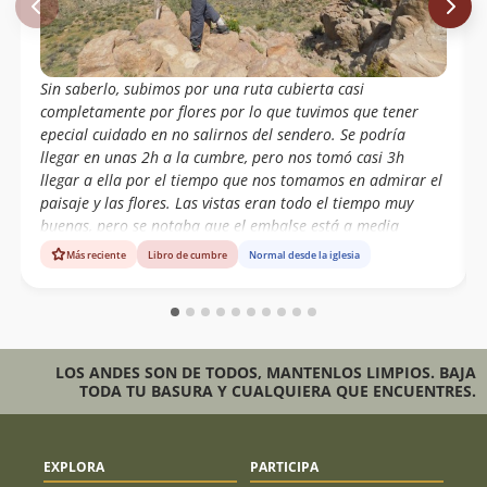
Sin saberlo, subimos por una ruta cubierta casi
completamente por flores por lo que tuvimos que tener
epecial cuidado en no salirnos del sendero. Se podría
llegar en unas 2h a la cumbre, pero nos tomó casi 3h
llegar a ella por el tiempo que nos tomamos en admirar el
paisaje y las flores. Las vistas eran todo el tiempo muy
buenas, pero se notaba que el embalse está a media
capacidad. Cerro muy recomendable para hacer por el día
Más reciente
Libro de cumbre
Normal desde la iglesia
si es que se anda por la zona.
LOS ANDES SON DE TODOS, MANTENLOS LIMPIOS. BAJA
TODA TU BASURA Y CUALQUIERA QUE ENCUENTRES.
EXPLORA
PARTICIPA