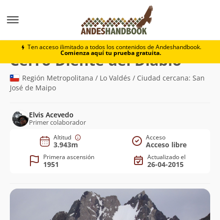
Montaña
Cerro Diente del Diablo
Ten acceso ilimitado a todos los contenidos de Andeshandbook.
Comienza aquí tu prueba gratuita.
(3.943m
Cerro Diente del Diablo
Región Metropolitana / Lo Valdés / Ciudad cercana: San
José de Maipo
Elvis Acevedo
Primer colaborador
Altitud
Acceso
3.943m
Acceso libre
Primera ascensión
Actualizado el
1951
26-04-2015