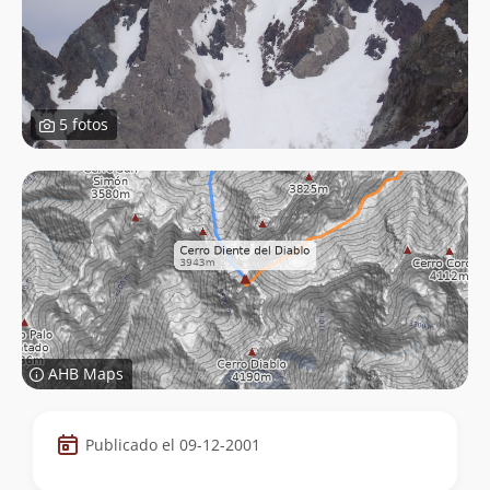
5 fotos
AHB Maps
Datos
Publicado el 09-12-2001
de