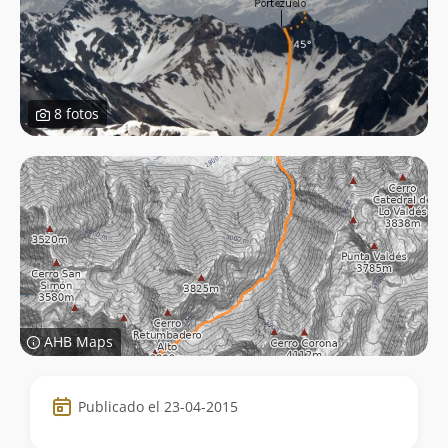
8 fotos
AHB Maps
Datos
Publicado el 23-04-2015
de