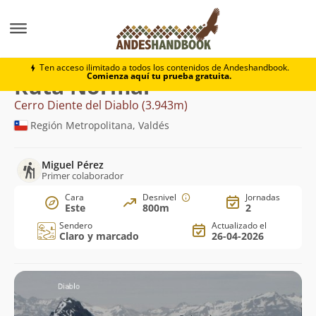
Montaña
Cerro Diente del Diablo
Normal
Ten acceso ilimitado a todos los contenidos de Andeshandbook.
Comienza aquí tu prueba gratuita.
Ruta Normal
Cerro Diente del Diablo (3.943m)
Región Metropolitana, Valdés
Miguel Pérez
Primer colaborador
Cara
Desnivel
Jornadas
Este
800m
2
Sendero
Actualizado el
Claro y marcado
26-04-2026