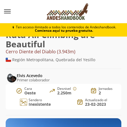
Montaña
Cerro Diente del Diablo
All Climbing are B
Ten acceso ilimitado a todos los contenidos de Andeshandbook.
Comienza aquí tu prueba gratuita.
Ruta All Climbing are
Beautiful
Cerro Diente del Diablo (3.943m)
Región Metropolitana, Quebrada del Yesillo
Elvis Acevedo
Primer colaborador
Cara
Desnivel
Jornadas
Oeste
2.250m
2
Sendero
Actualizado el
Inexistente
23-02-2023