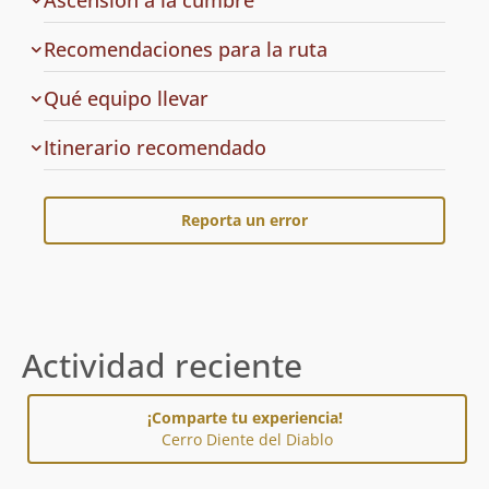
Ascensión a la cumbre
Recomendaciones para la ruta
Qué equipo llevar
Cuál
Itinerario recomendado
es
el
Reporta un error
Actividad reciente
¡Comparte tu experiencia!
Cerro Diente del Diablo