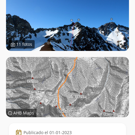
11 fotos
AHB Maps
Datos
Publicado el 01-01-2023