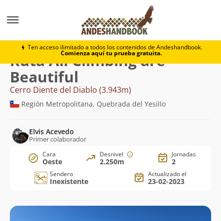
Montaña
Cerro Diente del Diablo
All Climbing are B
Ten acceso ilimitado a todos los contenidos de Andeshandbook.
Comienza aquí tu prueba gratuita.
Ruta All Climbing are
Beautiful
Cerro Diente del Diablo (3.943m)
Región Metropolitana, Quebrada del Yesillo
Elvis Acevedo
Primer colaborador
Cara
Desnivel
Jornadas
Oeste
2.250m
2
Sendero
Actualizado el
Inexistente
23-02-2023