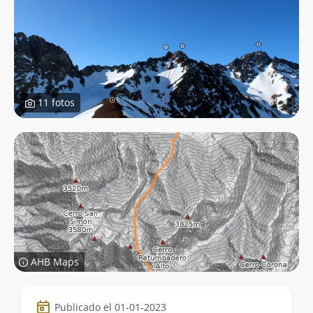
11 fotos
AHB Maps
Datos
Publicado el 01-01-2023