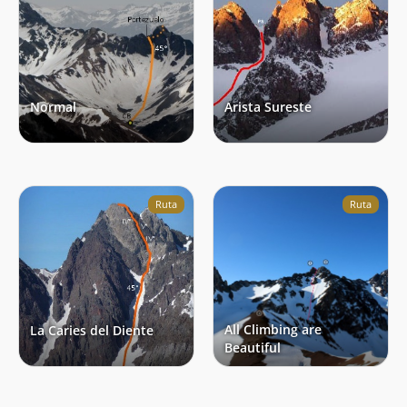
Normal
Arista Sureste
Ruta
Ruta
All Climbing are
La Caries del Diente
Beautiful