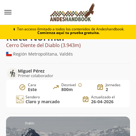
Montaña
Cerro Diente del Diablo
Normal
Ten acceso ilimitado a todos los contenidos de Andeshandbook.
Comienza aquí tu prueba gratuita.
Ruta Normal
Cerro Diente del Diablo (3.943m)
Región Metropolitana, Valdés
Miguel Pérez
Primer colaborador
Cara
Desnivel
Jornadas
Este
800m
2
Sendero
Actualizado el
Claro y marcado
26-04-2026