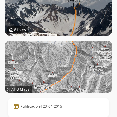
8 fotos
AHB Maps
Datos
Publicado el 23-04-2015
de