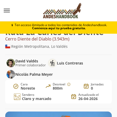
Montaña
Cerro Diente del Diablo
La Caries del Dien
Ten acceso ilimitado a todos los contenidos de Andeshandbook.
Comienza aquí tu prueba gratuita.
Ruta La Caries del Diente
Cerro Diente del Diablo (3.943m)
Región Metropolitana, Lo Valdés
David Valdés
Luis Contreras
Primer colaborador
Nicolás Palma Meyer
Cara
Desnivel
Jornadas
Noreste
800m
0
Sendero
Actualizado el
Claro y marcado
26-04-2026