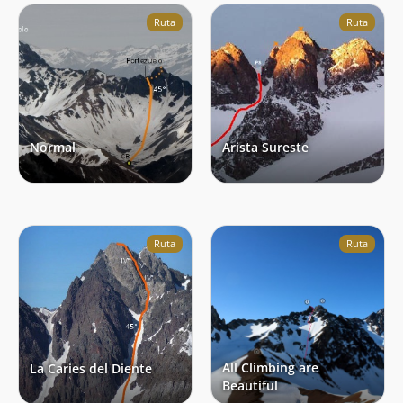
Ruta
Ruta
Normal
Arista Sureste
Ruta
Ruta
All Climbing are
La Caries del Diente
Beautiful