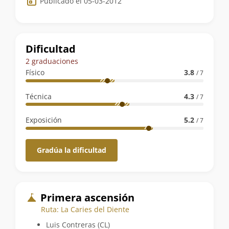
Publicado el 05-03-2012
de
la
ruta
Dificultad
2 graduaciones
Físico
3.8
/ 7
Técnica
4.3
/ 7
Exposición
5.2
/ 7
Gradúa la dificultad
Primera ascensión
Ruta: La Caries del Diente
Luis Contreras (CL)