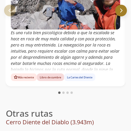
Es una ruta bien psicológica debido a que la escalada se
hace en roca de muy mala calidad y con poca protección,
pero es muy entretenida. La navegación por la roca es
intuitiva, pero requiere escalar con calma para evitar volar
por el desprendimiento de algún agarre y además para
evitar botarle muchas rocas encima al asegurador. La
bajada la hicimos por la ruta normal, donde la nieve la
encontramos en muy buenas condiciones.
Más reciente
Libro de cumbre
La Caries del Diente
Otras rutas
Cerro Diente del Diablo (3.943m)