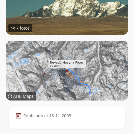
7 fotos
AHB Maps
Datos
Publicado el 15-11-2003
de
la