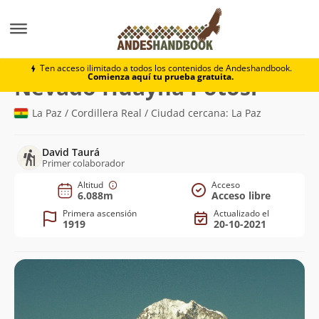
Montaña
Nevado Huayna Potosí
Ten acceso ilimitado a todos los contenidos de Andeshandbook.
Comienza aquí tu prueba gratuita.
(6.088m)
Nevado Huayna Potosí
La Paz / Cordillera Real / Ciudad cercana: La Paz
David Taurá
Primer colaborador
Altitud
Acceso
6.088m
Acceso libre
Primera ascensión
Actualizado el
1919
20-10-2021