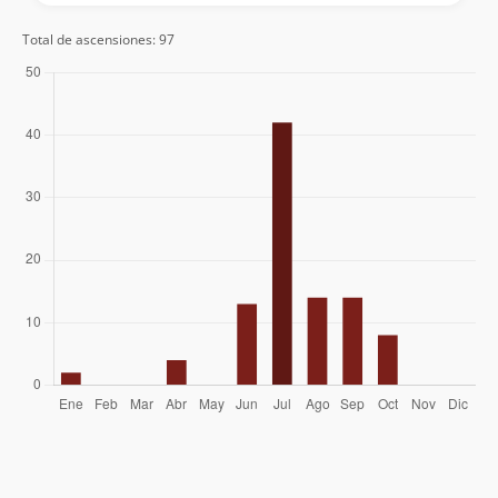
Georg Dufner
02/01/22
Total de ascensiones: 97
Bitacorasdeviaje.cl -
21/08/19
Tomas De Castro Furtado
12/08/19
Federico Sanguinetti
30/07/18
Javier Oliver
20/08/17
David Valdés
05/08/16
Natalia Bugedo
Angelica Tambley
17/07/15
Nicolás Mora S.
02/08/14
Daniela Quiroz Olguín
27/07/14
Mario Arias
Moises Castro Lepe
07/06/14