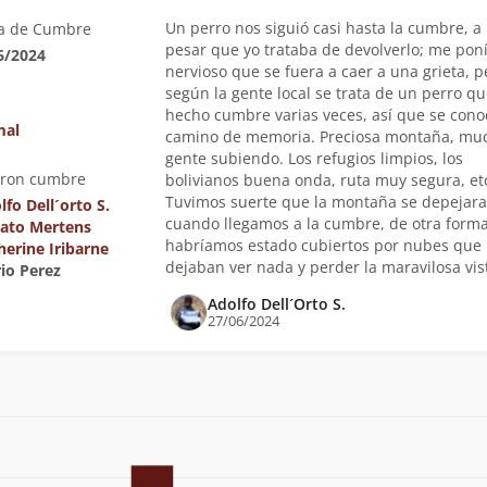
Un perro nos siguió casi hasta la cumbre, a
a de Cumbre
pesar que yo trataba de devolverlo; me pon
6/2024
nervioso que se fuera a caer a una grieta, p
según la gente local se trata de un perro q
hecho cumbre varias veces, así que se conoc
mal
camino de memoria. Preciosa montaña, mu
gente subiendo. Los refugios limpios, los
eron cumbre
bolivianos buena onda, ruta muy segura, et
Tuvimos suerte que la montaña se depejara
lfo Dell´orto S.
cuando llegamos a la cumbre, de otra form
ato Mertens
habríamos estado cubiertos por nubes que
herine Iribarne
dejaban ver nada y perder la maravilosa vis
rio Perez
Adolfo Dell´Orto S.
27/06/2024