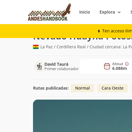
Inicio
Explora
Montaña
Nevado Huayna Potosí
Ten acceso ili
Nevado Huayna Potos
La Paz / Cordillera Real / Ciudad cercana: La P
David Taurá
Altitud
6.088m
Primer colaborador
Rutas publicadas:
Normal
Cara Oeste