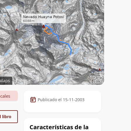
Maps
Datos
cales
Publicado el 15-11-2003
de
la
 libro
cumbre
Características de la