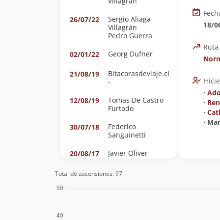
Villagrán
Fech
Sergio Aliaga
26/07/22
18/0
Villagrán
Pedro Guerra
Ruta
Georg Dufner
02/01/22
Nor
Bitacorasdeviaje.cl
21/08/19
Hici
-
∙
Ado
Tomas De Castro
12/08/19
∙
Ren
Furtado
∙
Cat
∙ Ma
Federico
30/07/18
Sanguinetti
Javier Oliver
20/08/17
David Valdés
05/08/16
Total de ascensiones: 97
Natalia Bugedo
Angelica Tambley
17/07/15
Nicolás Mora S.
02/08/14