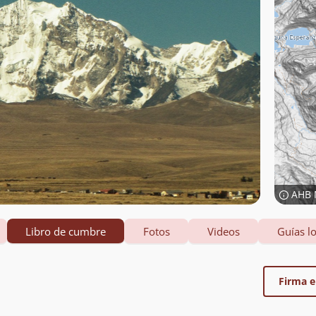
AHB 
Libro de cumbre
Fotos
Videos
Guías lo
Firma el