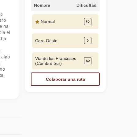
Nombre
Dificultad
ía
ero
Normal
ue ha
ía el
cha
Cara Oeste
c.
 algo
Vía de los Franceses
a
(Cumbre Sur)
 no
ta.
Colaborar una ruta