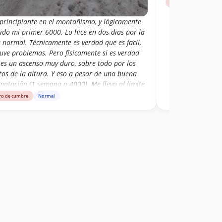
Libro de cumbre
N
principiante en el montañismo, y lógicamente
ido mi primer 6000. Lo hice en dos dias por la
 normal. Técnicamente es verdad que es facil,
uve problemas. Pero físicamente si es verdad
 es un ascenso muy duro, sobre todo por los
tos de la altura. Y eso a pesar de una buena
matación (1 semana a 4000). Me llevo al limite
camente pero merecio la pena. Lo unico es que
ro de cumbre
Normal
ima estaba cubierta por nubes, por lo que no se
 nada lamentablemente.