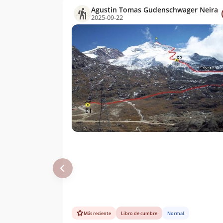
Agustin Tomas Gudenschwager Neira
2025-09-22
Álvaro Vivanco
26/07/08
Nicolás Palma
16/06/08
Meyer
Marco Poblete
04/06/08
Carlos Zarate,
13/04/08
Alfredo Zuñiga,
Mis Compañeros
Andres Guzman
16/09/07
Franklin Mercado,
22/10/06
Luis Osorio,
Matias Gallardo,
Jesus Ctacora
(Picachu) - Guia,
Juan Carlos
Ledezma
Jose Edwards
28/07/06
Más reciente
Libro de cumbre
Normal