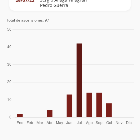
26/07/22
Pedro Guerra
Georg Dufner
02/01/22
Total de ascensiones: 97
Bitacorasdeviaje.cl -
21/08/19
Tomas De Castro Furtado
12/08/19
Federico Sanguinetti
30/07/18
Javier Oliver
20/08/17
David Valdés
05/08/16
Natalia Bugedo
Angelica Tambley
17/07/15
Nicolás Mora S.
02/08/14
Daniela Quiroz Olguín
27/07/14
Mario Arias
Moises Castro Lepe
07/06/14