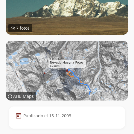
7 fotos
AHB Maps
Datos
Publicado el 15-11-2003
de
la