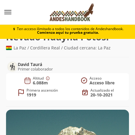
Montaña
Nevado Huayna Potosí
Ten acceso ilimitado a todos los contenidos de Andeshandbook.
Comienza aquí tu prueba gratuita.
(6.088m)
Nevado Huayna Potosí
La Paz / Cordillera Real / Ciudad cercana: La Paz
David Taurá
Primer colaborador
Altitud
Acceso
6.088m
Acceso libre
Primera ascensión
Actualizado el
1919
20-10-2021