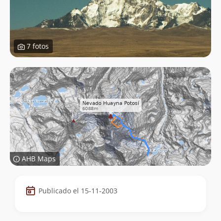
7 fotos
AHB Maps
Datos
Publicado el 15-11-2003
de
la