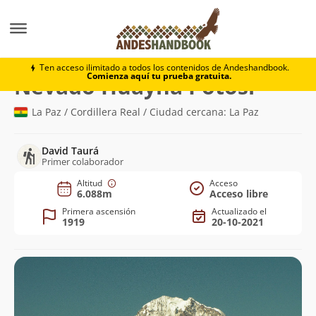
Montaña
Nevado Huayna Potosí
Ten acceso ilimitado a todos los contenidos de Andeshandbook.
Comienza aquí tu prueba gratuita.
(6.088m)
Nevado Huayna Potosí
La Paz / Cordillera Real / Ciudad cercana: La Paz
David Taurá
Primer colaborador
Altitud
Acceso
6.088m
Acceso libre
Primera ascensión
Actualizado el
1919
20-10-2021