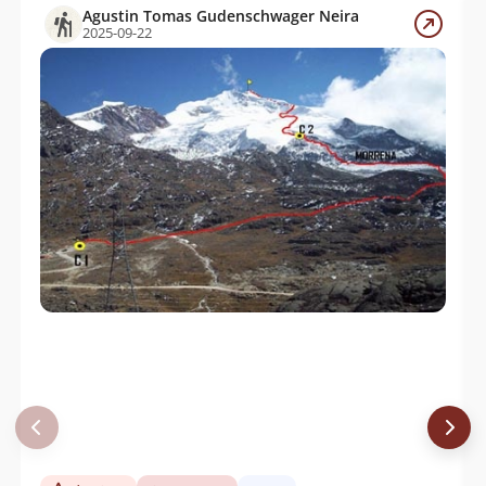
Daniel Perez
29/07/11
Agustin Tomas Gudenschwager Neira
2025-09-22
Stefan Lustenberger
01/07/09
Álvaro Vivanco
26/07/08
Nicolás Palma Meyer
16/06/08
Marco Poblete
04/06/08
Carlos Zarate, Alfredo Zuñiga, Mis
13/04/08
Compañeros
Andres Guzman
16/09/07
Franklin Mercado, Luis Osorio, Matias
22/10/06
Gallardo, Jesus Ctacora (Picachu) - Guia,
Juan Carlos Ledezma
Jose Edwards
28/07/06
Fabio Villela Serfaty, Genaro (Guia)
02/07/05