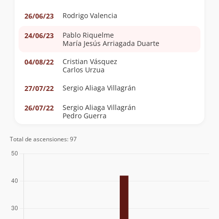
Rodrigo Valencia
26/06/23
Pablo Riquelme
24/06/23
María Jesús Arriagada Duarte
Cristian Vásquez
04/08/22
Carlos Urzua
Sergio Aliaga Villagrán
27/07/22
Sergio Aliaga Villagrán
26/07/22
Pedro Guerra
Georg Dufner
02/01/22
Total de ascensiones: 97
Bitacorasdeviaje.cl -
21/08/19
Tomas De Castro Furtado
12/08/19
Federico Sanguinetti
30/07/18
Javier Oliver
20/08/17