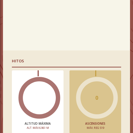
HITOS
0
ALTITUD MÁXIMA
ASCENSIONES
ALT. MÁX 6.961 M
MÁX. REG 519