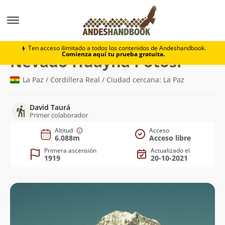
Montaña
Nevado Huayna Potosí
Ten acceso ilimitado a todos los contenidos de Andeshandbook.
Comienza aquí tu prueba gratuita.
(6.088m)
Nevado Huayna Potosí
La Paz / Cordillera Real / Ciudad cercana: La Paz
David Taurá
Primer colaborador
Altitud
Acceso
6.088m
Acceso libre
Primera ascensión
Actualizado el
1919
20-10-2021