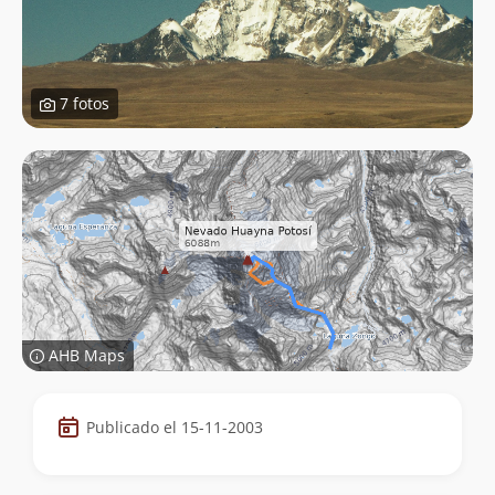
7 fotos
AHB Maps
Datos
Publicado el 15-11-2003
de
la