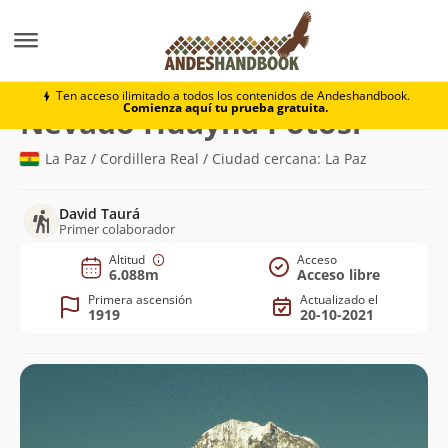
Montaña
Nevado Huayna Potosí
Ten acceso ilimitado a todos los contenidos de Andeshandbook.
Comienza aquí tu prueba gratuita.
(6.088m)
Nevado Huayna Potosí
La Paz / Cordillera Real / Ciudad cercana: La Paz
David Taurá
Primer colaborador
Altitud
Acceso
6.088m
Acceso libre
Primera ascensión
Actualizado el
1919
20-10-2021