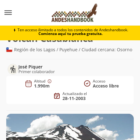
Montaña
Volcán Casablanca
Ten acceso ilimitado a todos los contenidos de Andeshandbook.
Comienza aquí tu prueba gratuita.
(1.990m)
Volcán Casablanca
Región de los Lagos / Puyehue / Ciudad cercana: Osorno
José Piquer
Primer colaborador
Altitud
Acceso
1.990m
Acceso libre
Actualizado el
28-11-2003