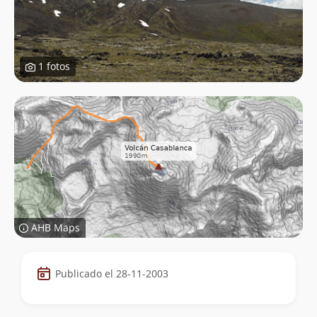
1 fotos
AHB Maps
Datos
Publicado el 28-11-2003
de
la